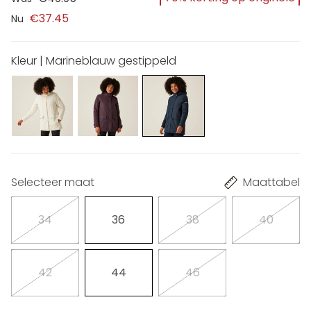
€37.45
Nu
Kleur | Marineblauw gestippeld
Selecteer maat
Maattabel
34
36
38
40
42
44
46