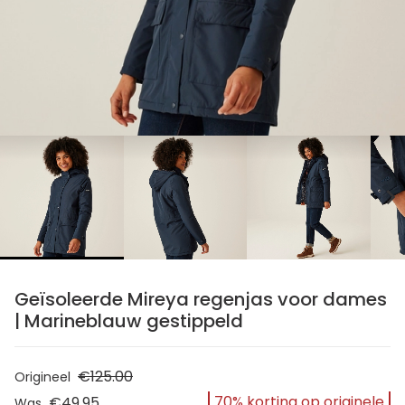
chevron_right
Geïsoleerde Mireya regenjas voor dames
| Marineblauw gestippeld
€125.00
Origineel
70% korting op originele
€49.95
Was