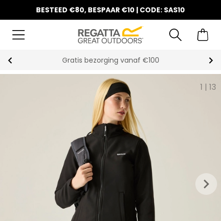
BESTEED €80, BESPAAR €10 | CODE: SAS10
Gratis bezorging vanaf €100
1
|
13
keyboard_arrow_right