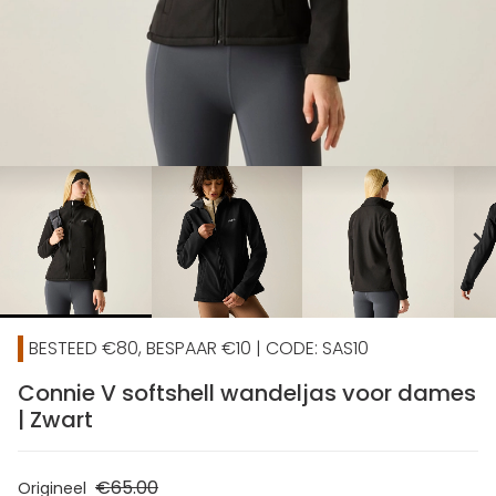
chevron_right
BESTEED €80, BESPAAR €10 | CODE: SAS10
Connie V softshell wandeljas voor dames
| Zwart
€65.00
Origineel