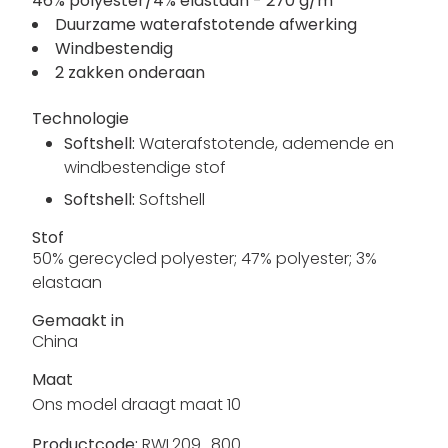
46% polyester/4% elastaan - 270 g/m²
Duurzame waterafstotende afwerking
Windbestendig
2 zakken onderaan
Technologie
Softshell:
Waterafstotende, ademende en
windbestendige stof
Softshell:
Softshell
Stof
50% gerecycled polyester; 47% polyester; 3%
elastaan
Gemaakt in
China
Maat
Ons model draagt maat 10
Productcode:
RWL209_800