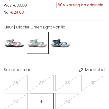
60% korting op originele
€30.00
Was
€24.00
Nu
Kleur | Glacier Green Light Vanilla
Selecteer maat
Maattabel
36
37
38
39
40
41
42