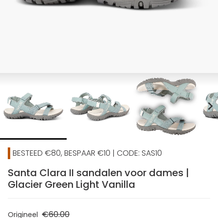
chevron_right
BESTEED €80, BESPAAR €10 | CODE: SAS10
Santa Clara II sandalen voor dames |
Glacier Green Light Vanilla
€60.00
Origineel