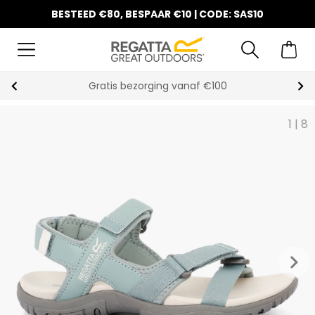
BESTEED €80, BESPAAR €10 | CODE: SAS10
Gratis bezorging vanaf €100
1
|
8
keyboard_arrow_right