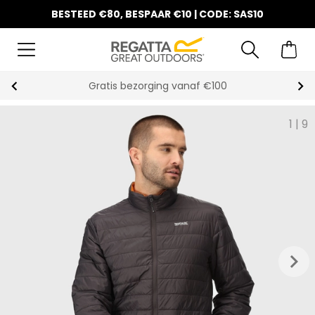
BESTEED €80, BESPAAR €10 | CODE: SAS10
Gratis bezorging vanaf €100
1
|
9
keyboard_arrow_right