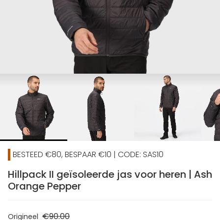
chevron_right
BESTEED €80, BESPAAR €10 | CODE: SAS10
Hillpack II geïsoleerde jas voor heren | Ash
Orange Pepper
€90.00
Origineel