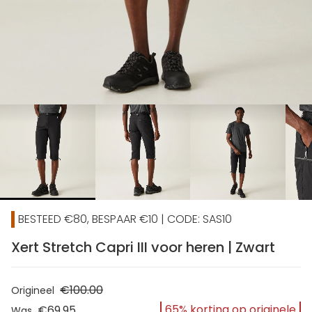
chevron_right
BESTEED €80, BESPAAR €10 | CODE: SAS10
Xert Stretch Capri III voor heren | Zwart
€100.00
Origineel
65% korting op originele
€69.95
Was