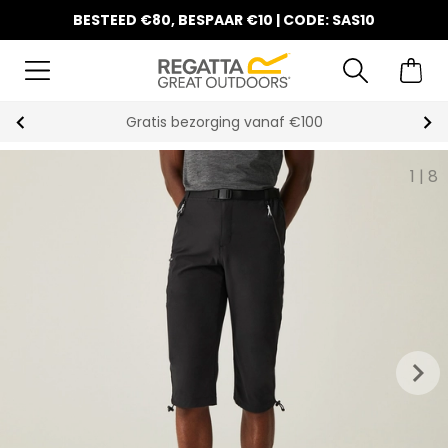
BESTEED €80, BESPAAR €10 | CODE: SAS10
Gratis bezorging vanaf €100
1
|
8
keyboard_arrow_right