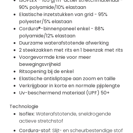
ISOFLEX - 165 g/m² actief stretchmateriaal -
90% polyamide/10% elastaan
Elastische inzetstukken van grid - 95%
polyester/5% elastaan
Cordura®-binnenpaneel enkel - 88%
polyamide/12% elastaan
Duurzame waterafstotende afwerking
2 steekzakken met rits en 1 beenzak met rits
Voorgevormde knie voor meer
bewegingsvrijheid
Ritsopening bij de enkel
Elastische antisliptape aan zoom en taille
Verkrijgbaar in korte en normale pjiplengte
Uv-beschermend materiaal (UPF) 50+
Technologie
Isoflex:
Waterafstotende, sneldrogende
actieve stretchstof
Cordura-stof:
Slijt- en scheurbestendige stof