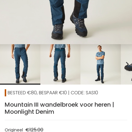
chevron_right
BESTEED €80, BESPAAR €10 | CODE: SAS10
Mountain III wandelbroek voor heren |
Moonlight Denim
€125.00
Origineel