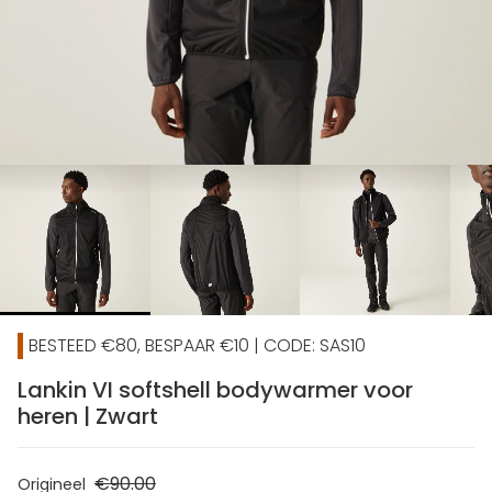
chevron_right
BESTEED €80, BESPAAR €10 | CODE: SAS10
Lankin VI softshell bodywarmer voor
heren | Zwart
€90.00
Origineel