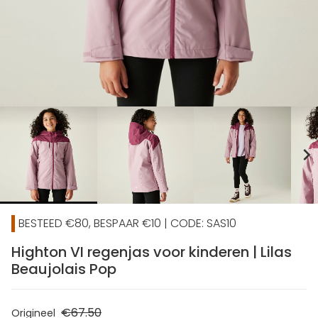
chevron_right
BESTEED €80, BESPAAR €10 | CODE: SAS10
Highton VI regenjas voor kinderen | Lilas
Beaujolais Pop
€67.50
Origineel