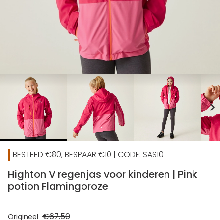
chevron_right
BESTEED €80, BESPAAR €10 | CODE: SAS10
Highton V regenjas voor kinderen | Pink
potion Flamingoroze
€67.50
Origineel