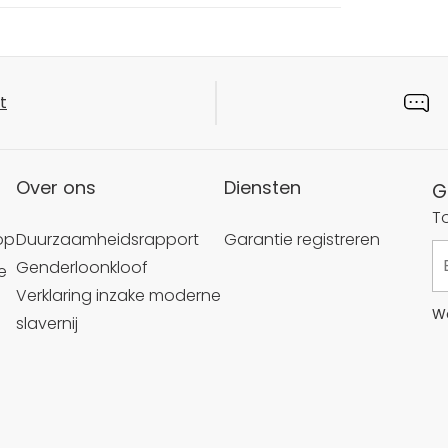
t
Over ons
Diensten
G
T
op
Duurzaamheidsrapport
Garantie registreren
Genderloonkloof
e
Verklaring inzake moderne
We
slavernij