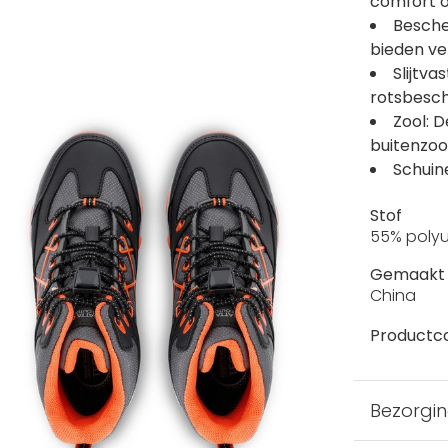
comfort 
Besche
bieden ve
Slijtv
rotsbesc
Zool: 
buitenzoo
Schuin
Stof
55% polyu
Gemaakt 
China
Productc
Bezorgi