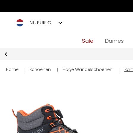
NL, EUR €
Sale
Dames
Home
|
Schoenen
|
Hoge Wandelschoenen
|
Sam