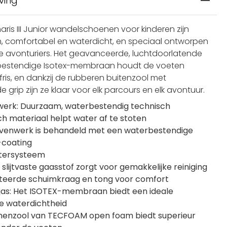
ving
ris III Junior wandelschoenen voor kinderen zijn
 comfortabel en waterdicht, en speciaal ontworpen
e avonturiers. Het geavanceerde, luchtdoorlatende
bestendige Isotex-membraan houdt de voeten
fris, en dankzij de rubberen buitenzool met
e grip zijn ze klaar voor elk parcours en elk avontuur.
erk: Duurzaam, waterbestendig technisch
ch materiaal helpt water af te stoten
venwerk is behandeld met een waterbestendige
-coating
tersysteem
 slijtvaste gaasstof zorgt voor gemakkelijke reiniging
eerde schuimkraag en tong voor comfort
jas: Het ISOTEX-membraan biedt een ideale
 waterdichtheid
nenzool van TECFOAM open foam biedt superieur