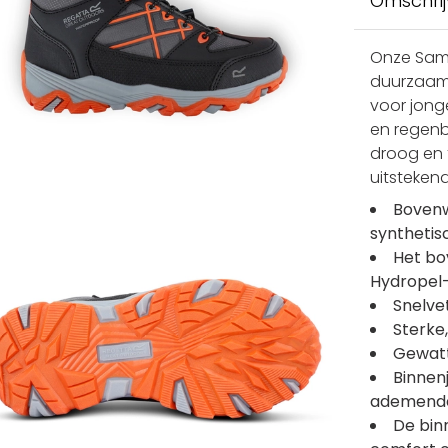
Omschrij
Onze Sama
duurzaam,
voor jong
en regen
droog en 
uitstekend
Bovenw
synthetis
Het bo
Hydropel
Snelve
Sterke,
Gewatt
Binnen
ademende
De bin