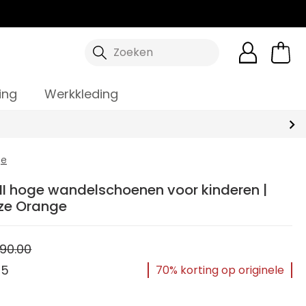
Zoeken
ing
Werkkleding
ge
II hoge wandelschoenen voor kinderen |
aze Orange
90.00
95
70% korting op originele