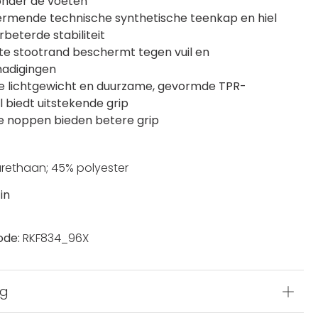
onder de voeten
rmende technische synthetische teenkap en hiel
rbeterde stabiliteit
aste stootrand beschermt tegen vuil en
hadigingen
De lichtgewicht en duurzame, gevormde TPR-
l biedt uitstekende grip
e noppen bieden betere grip
rethaan; 45% polyester
in
ode:
RKF834_96X
ng