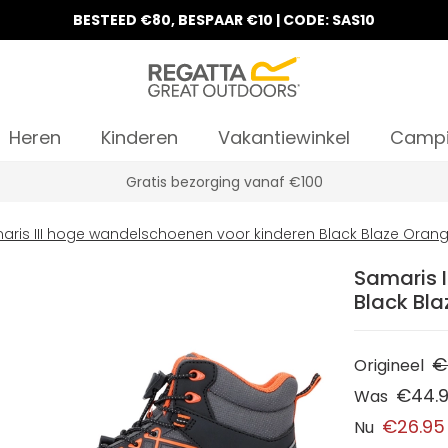
BESTEED €80, BESPAAR €10 | CODE: SAS10
Heren
Kinderen
Vakantiewinkel
Camp
Gratis bezorging vanaf €100
aris III hoge wandelschoenen voor kinderen Black Blaze Oran
Samaris I
Black Bl
€
Origineel
€44.
Was
€26.95
Nu