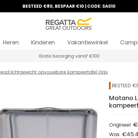
BESTEED €80, BESPAAR €10 | CODE: SAS10
Heren
Kinderen
Vakantiewinkel
Camp
Gratis bezorging vanaf €100
ead lichtgewicht opvouwbare kampeertafel Grijs
BESTEED €8
Matano L
kampeerta
€
Origineel
€45.
Was