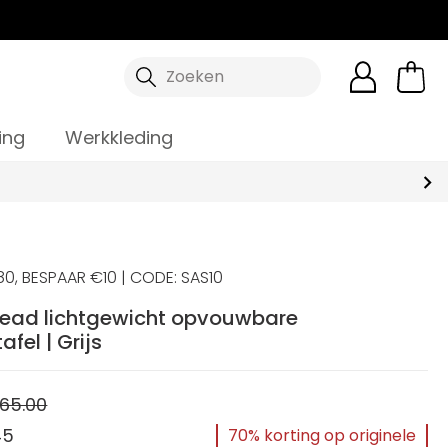
Zoeken
ing
Werkkleding
0, BESPAAR €10 | CODE: SAS10
ead lichtgewicht opvouwbare
fel | Grijs
65.00
45
70% korting op originele