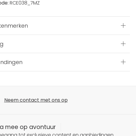
ode:
RCE038_7MZ
kenmerken
ng
endingen
Neem contact met ons op
a mee op avontuur
oegang tot exclusieve content en aanbiedingen