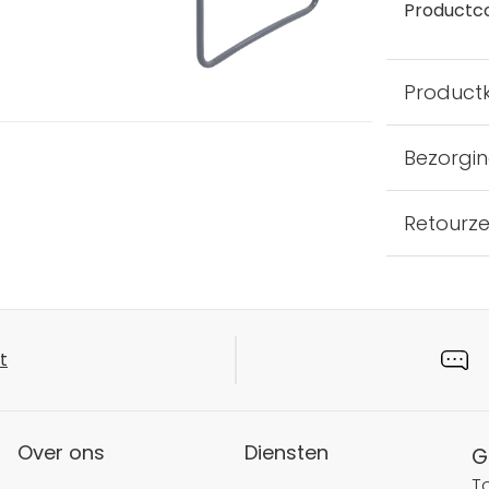
Productc
Product
Bezorgi
Retourz
t
Over ons
Diensten
G
T