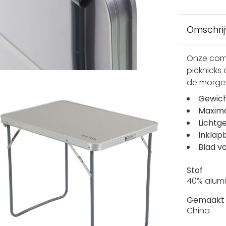
Omschrij
Onze com
picknicks 
de morge
Gewich
Maxima
Lichtg
Inklap
Blad v
Stof
40% alumi
Gemaakt 
China