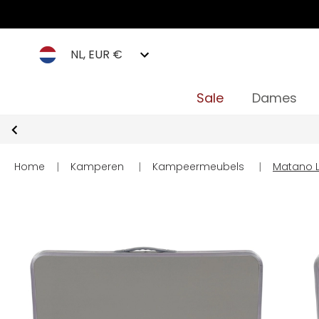
NL, EUR €
Sale
Dames
Home
|
Kamperen
|
Kampeermeubels
|
Matano L