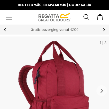
BESTEED €80, BESPAAR €10 | CODE: SAS10
Gratis bezorging vanaf €100
1
|
3
keyboard_arrow_right