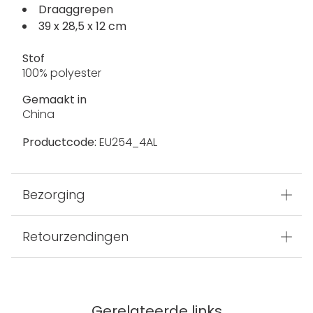
Draaggrepen
39 x 28,5 x 12 cm
Stof
100% polyester
Gemaakt in
China
Productcode:
EU254_4AL
Bezorging
Retourzendingen
Gerelateerde links