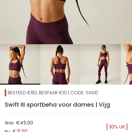
chevron_right
BESTEED €80, BESPAAR €10 | CODE: SAS10
Swift III sportbeha voor dames | Vijg
€45.00
Was
30% Uit
€31.50
Nu