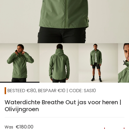
chevron_right
BESTEED €80, BESPAAR €10 | CODE: SAS10
Waterdichte Breathe Out jas voor heren |
Olivijngroen
€180.00
Was