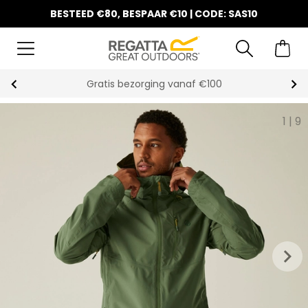
BESTEED €80, BESPAAR €10 | CODE: SAS10
Gratis bezorging vanaf €100
1
|
9
keyboard_arrow_right