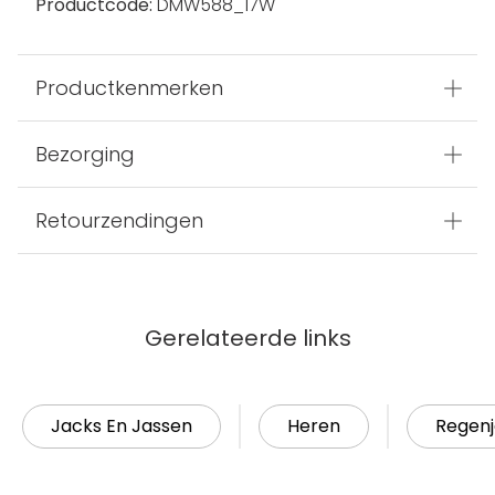
Productcode:
DMW588_17W
Productkenmerken
Bezorging
Retourzendingen
Gerelateerde links
Jacks En Jassen
Heren
Regenj