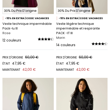
30% Du Prix D'origine
30% Du Prix D'origine
-10% EN EXTRA | CODE: VACANCES
-10% EN EXTRA | CODE: VACANCES
Veste technique imperméable
Veste légère technique
Pack-Iu III
imperméable et respirante
Rose
PACK -IT III
Marin
12
couleurs
14
couleurs
60,00 €
60,00 €
PRIX D'ORIGINE
PRIX D'ORIGINE
47,95 €
47,95 €
ÉTAIT
ÉTAIT
42,00 €
42,00 €
MAINTENANT
MAINTENANT