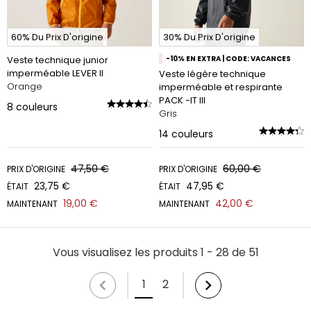
60% Du Prix D'origine
30% Du Prix D'origine
Veste technique junior
-10% EN EXTRA | CODE: VACANCES
imperméable LEVER II
Veste légère technique
Orange
imperméable et respirante
PACK -IT III
8
couleurs
Gris
14
couleurs
47,50 €
60,00 €
PRIX D'ORIGINE
PRIX D'ORIGINE
23,75 €
47,95 €
ÉTAIT
ÉTAIT
19,00 €
42,00 €
MAINTENANT
MAINTENANT
Vous visualisez les produits 1 - 28 de 51
1
2