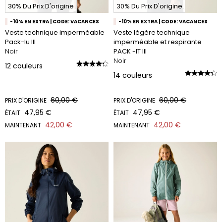
30% Du Prix D'origine
30% Du Prix D'origine
-10% EN EXTRA | CODE: VACANCES
-10% EN EXTRA | CODE: VACANCES
Veste technique imperméable
Veste légère technique
Pack-Iu III
imperméable et respirante
Noir
PACK -IT III
Noir
12
couleurs
14
couleurs
60,00 €
60,00 €
PRIX D'ORIGINE
PRIX D'ORIGINE
47,95 €
47,95 €
ÉTAIT
ÉTAIT
42,00 €
42,00 €
MAINTENANT
MAINTENANT