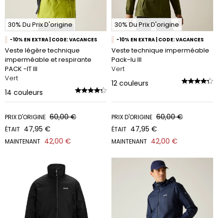
30% Du Prix D'origine
30% Du Prix D'origine
-10% EN EXTRA | CODE: VACANCES
-10% EN EXTRA | CODE: VACANCES
Veste légère technique
Veste technique imperméable
imperméable et respirante
Pack-Iu III
PACK -IT III
Vert
Vert
12
couleurs
14
couleurs
60,00 €
60,00 €
PRIX D'ORIGINE
PRIX D'ORIGINE
47,95 €
47,95 €
ÉTAIT
ÉTAIT
42,00 €
42,00 €
MAINTENANT
MAINTENANT