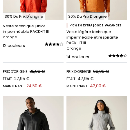
30% Du Prix D'origine
30% Du Prix D'origine
Veste technique junior
-10% EN EXTRA | CODE: VACANCES
imperméable PACK-IT III
Veste légère technique
orange
imperméable et respirante
PACK -IT III
12
couleurs
Orange
14
couleurs
35,00 €
60,00 €
PRIX D'ORIGINE
PRIX D'ORIGINE
27,95 €
47,95 €
ÉTAIT
ÉTAIT
24,50 €
42,00 €
MAINTENANT
MAINTENANT