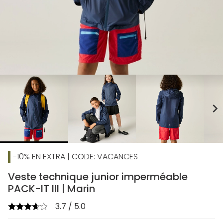
chevron_right
-10% EN EXTRA | CODE: VACANCES
Veste technique junior imperméable
PACK-IT III | Marin
3.7 / 5.0