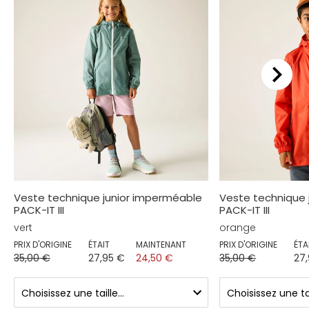
Veste technique junior imperméable
Veste technique 
PACK-IT III
PACK-IT III
vert
orange
PRIX D'ORIGINE
ÉTAIT
MAINTENANT
PRIX D'ORIGINE
ÉTA
35,00 €
27,95 €
24,50 €
35,00 €
27