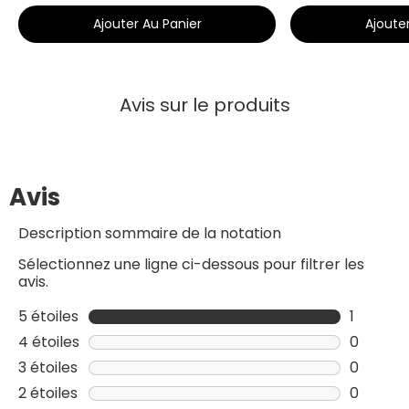
Ajouter Au Panier
Ajoute
Avis sur le produits