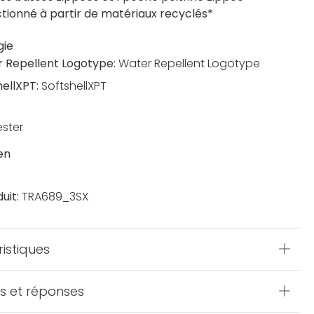
tionné à partir de matériaux recyclés*
gie
 Repellent Logotype:
Water Repellent Logotype
hellXPT:
SoftshellXPT
ester
en
uit:
TRA689_3SX
istiques
s et réponses