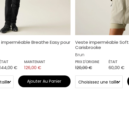
e imperméable Breathe Easy pour
Veste imperméable Soft
Carisbrooke
Brun
ÉTAIT
MAINTENANT
PRIX D'ORIGINE
ÉTAIT
144,00 €
126,00 €
120,00 €
60,00 €
Ajouter Au Panier