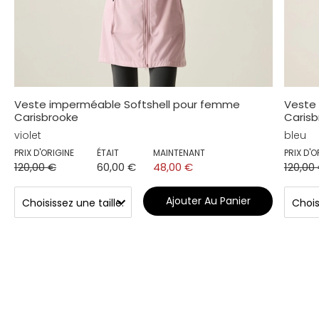
Veste imperméable Softshell pour femme
Veste
Carisbrooke
Carisb
violet
bleu
PRIX D'ORIGINE
ÉTAIT
MAINTENANT
PRIX D'O
120,00 €
60,00 €
48,00 €
120,00
Ajouter Au Panier