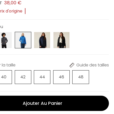
38,00 €
T
ix d'origine
eu
la taille
Guide des tailles
40
42
44
46
48
Ajouter Au Panier