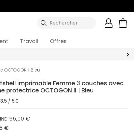
Rechercher
ent
Travail
Offres
e OCTOGON II Bleu
ftshell imprimable Femme 3 couches avec
 protectrice OCTOGON II | Bleu
3.5 / 5.0
95,00 €
INE
5 €