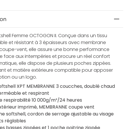
ion
tshell Femme OCTOGON II. Conçue dans un tissu
le et résistant à 3 épaisseurs avec membrane
e coupe-vent, elle assure une bonne performance
ce face aux intempéries et procure un réel confort
ratique, elle dispose de plusieurs poches zippées.
nt et matière extérieure compatible pour apposer
ption ou un logo.
softshell XPT MEMBRANNE 3 coucches, doublé chaud
perméable et respirant
e respirabilité 10 000g/m²/24 heures
extérieur imprimé, MEMBRANNE coupe vent
e softshell, cordon de serrage ajustable au visage
ts réglables
es basses zippées et 1 poche poitrine zippée