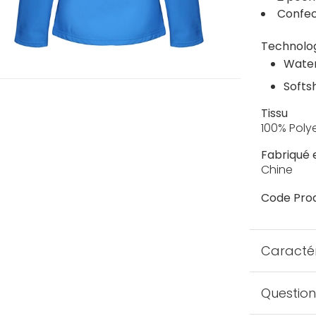
Confec
Technolo
Water
Softs
Tissu
100% Poly
Fabriqué 
Chine
Code Prod
Caractér
Question