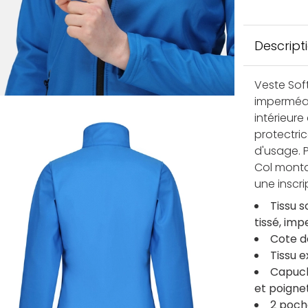
Descript
Veste Sof
imperméab
intérieur
protectri
d'usage. P
Col monta
une inscri
Tissu 
tissé, im
Cote d
Tissu 
Capuch
et poigne
2 poch