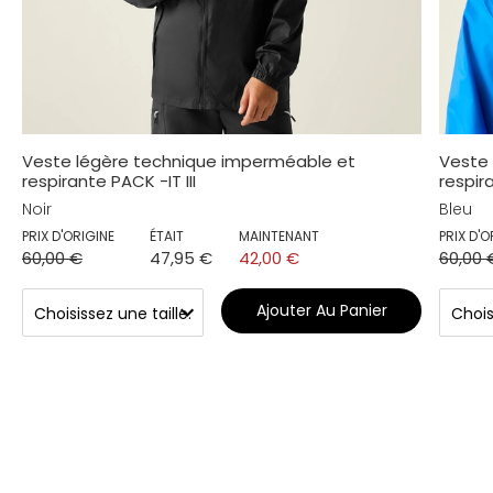
Veste légère technique imperméable et
Veste
respirante PACK -IT III
respira
Noir
Bleu
PRIX D'ORIGINE
ÉTAIT
MAINTENANT
PRIX D'O
60,00 €
47,95 €
42,00 €
60,00 
Ajouter Au Panier