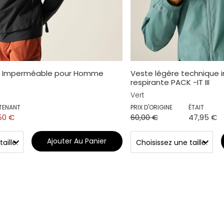
te Imperméable pour Homme
Veste légère technique
respirante PACK -IT III
Vert
TENANT
PRIX D'ORIGINE
ÉTAIT
50 €
60,00 €
47,95 €
Ajouter Au Panier