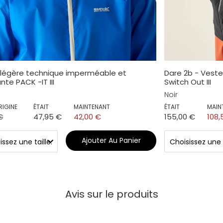
 légère technique imperméable et
Dare 2b - Ves
nte PACK -IT III
Switch Out III
Noir
RIGINE
ÉTAIT
MAINTENANT
ÉTAIT
MAIN
€
47,95 €
42,00 €
155,00 €
108,
Ajouter Au Panier
Avis sur le produits