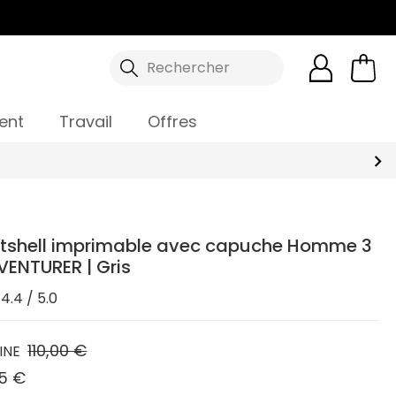
Rechercher
ent
Travail
Offres
ftshell imprimable avec capuche Homme 3
VENTURER | Gris
4.4 / 5.0
110,00 €
INE
5 €