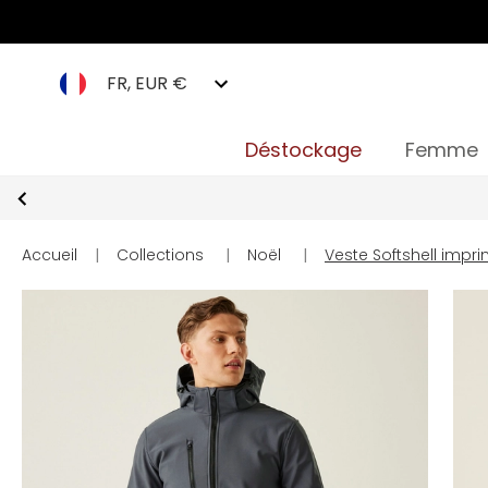
FR, EUR €
Déstockage
Femme
Accueil
|
Collections
|
Noël
|
Veste Softshell imp