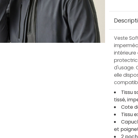
Descript
Veste Sof
imperméab
intérieur
protectri
d'usage. 
elle dispo
compatibl
Tissu 
tissé, im
Cote d
Tissu 
Capuch
et poigne
2 poch