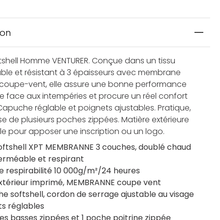
ion
tshell Homme VENTURER. Conçue dans un tissu
le et résistant à 3 épaisseurs avec membrane
e coupe-vent, elle assure une bonne performance
ce face aux intempéries et procure un réel confort
Capuche réglable et poignets ajustables. Pratique,
se de plusieurs poches zippées. Matière extérieure
e pour apposer une inscription ou un logo.
softshell XPT MEMBRANNE 3 couches, doublé chaud
perméable et respirant
e respirabilité 10 000g/m²/24 heures
extérieur imprimé, MEMBRANNE coupe vent
e softshell, cordon de serrage ajustable au visage
ts réglables
es basses zippées et 1 poche poitrine zippée