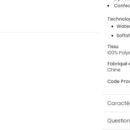
Confec
Technolo
Water
Softs
Tissu
100% Poly
Fabriqué 
Chine
Code Prod
Caractér
Question