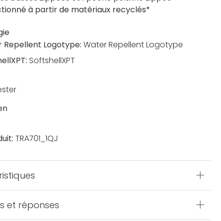
tionné à partir de matériaux recyclés*
gie
 Repellent Logotype:
Water Repellent Logotype
hellXPT:
SoftshellXPT
ester
en
uit:
TRA701_1QJ
istiques
s et réponses