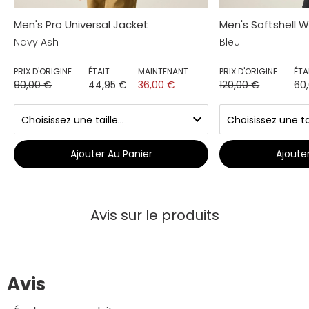
Men's Pro Universal Jacket
Men's Softshell 
Navy Ash
Bleu
PRIX D'ORIGINE
ÉTAIT
MAINTENANT
PRIX D'ORIGINE
ÉTA
90,00 €
44,95 €
36,00 €
120,00 €
60
Ajouter Au Panier
Ajoute
Avis sur le produits