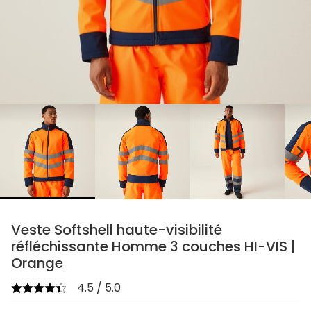
chevron_right
Veste Softshell haute-visibilité
réfléchissante Homme 3 couches HI-VIS |
Orange
4.5 / 5.0