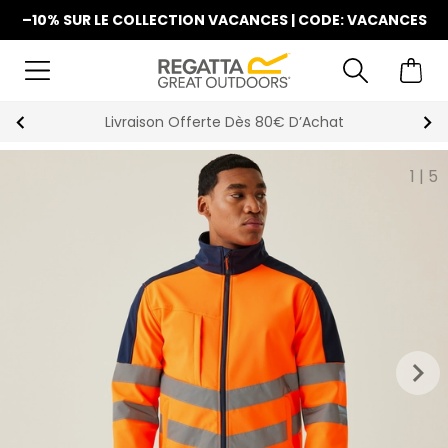
–10% SUR LE COLLECTION VACANCES | CODE: VACANCES
ès 80€ D’Achat
La Nouvelle Collection
1
|
5
keyboard_arrow_right