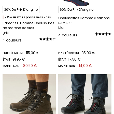
30% Du Prix D'origine
60% Du Prix D'origine
-10% EN EXTRA | CODE: VACANCES
Chaussettes Homme 3 saisons
SAMARIS
Samaris III Homme Chaussures
Marin
de marche basses
gris
4
couleurs
4
couleurs
115,00 €
35,00 €
PRIX D'ORIGINE
PRIX D'ORIGINE
91,95 €
17,50 €
ÉTAIT
ÉTAIT
80,50 €
14,00 €
MAINTENANT
MAINTENANT