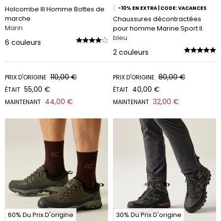
Holcombe III Homme Bottes de
-10% EN EXTRA | CODE: VACANCES
marche
Chaussures décontractées
Marin
pour homme Marine Sport II
bleu
6
couleurs
2
couleurs
110,00 €
80,00 €
PRIX D'ORIGINE
PRIX D'ORIGINE
55,00 €
40,00 €
ÉTAIT
ÉTAIT
44,00 €
32,00 €
MAINTENANT
MAINTENANT
60% Du Prix D'origine
30% Du Prix D'origine