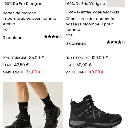
60% Du Prix D'origine
60% Du Prix D'origine
Bottes de marche
-10% EN EXTRA | CODE: VACANCES
imperméables pour homme
Chaussures de randonnée
Amble
basses Holcombe III pour
noir
homme
noir
3
couleurs
6
couleurs
85,00 €
100,00 €
PRIX D'ORIGINE
PRIX D'ORIGINE
42,50 €
50,00 €
ÉTAIT
ÉTAIT
34,00 €
40,00 €
MAINTENANT
MAINTENANT