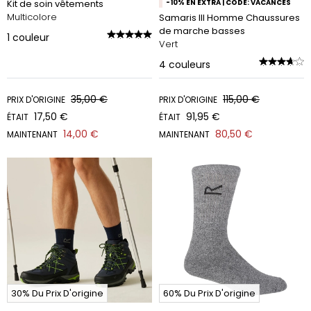
Kit de soin vêtements
-10% EN EXTRA | CODE: VACANCES
Multicolore
Samaris III Homme Chaussures
de marche basses
1
couleur
Vert
4
couleurs
35,00 €
115,00 €
PRIX D'ORIGINE
PRIX D'ORIGINE
17,50 €
91,95 €
ÉTAIT
ÉTAIT
14,00 €
80,50 €
MAINTENANT
MAINTENANT
30% Du Prix D'origine
60% Du Prix D'origine