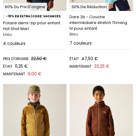
60% Du Prix D'origine
30% De Réduction
-10% EN EXTRA | CODE: VACANCES
Dare 2b - Couche
intermédiaire stretch Thriving
Polaire demi-zip pour enfant
IV pour enfant
Hot Shot Marl
Bleu
bleu
7
couleurs
4
couleurs
22,50 €
47,50 €
PRIX D'ORIGINE
ÉTAIT
11,25 €
33,25 €
ÉTAIT
MAINTENANT
9,00 €
MAINTENANT