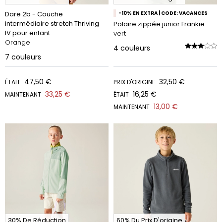
Dare 2b - Couche
-10% EN EXTRA | CODE: VACANCES
intermédiaire stretch Thriving
Polaire zippée junior Frankie
IV pour enfant
vert
Orange
4
couleurs
7
couleurs
47,50 €
32,50 €
ÉTAIT
PRIX D'ORIGINE
33,25 €
16,25 €
MAINTENANT
ÉTAIT
13,00 €
MAINTENANT
30% De Réduction
60% Du Prix D'origine