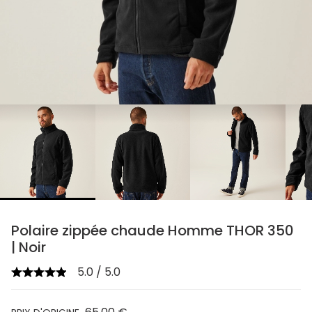
chevron_right
Polaire zippée chaude Homme THOR 350
| Noir
5.0 / 5.0