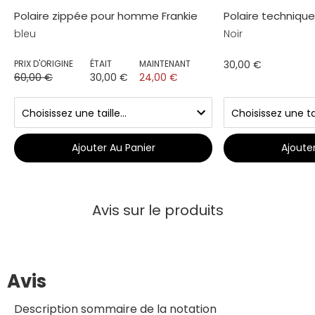
Polaire zippée pour homme Frankie
Polaire techniq
bleu
Noir
PRIX D'ORIGINE
ÉTAIT
MAINTENANT
30,00 €
60,00 €
30,00 €
24,00 €
Ajouter Au Panier
Ajoute
Avis sur le produits