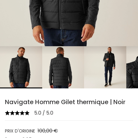
chevron_right
Navigate Homme Gilet thermique | Noir
5.0 / 5.0
100,00 €
PRIX D'ORIGINE