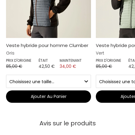
Veste hybride pour homme Clumber
Veste hybride p
Gris
Vert
PRIX D'ORIGINE
ÉTAIT
MAINTENANT
PRIX D'ORIGINE
ÉTA
85,00 €
42,50 €
34,00 €
85,00 €
42
Ajouter Au Panier
Ajoute
Avis sur le produits