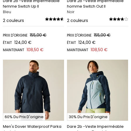
Dare 2b -Veste imperméable
Dare 2b -Veste imperméable
femme Switch Up II
homme Switch Out II
Bleu
Noir
2
couleurs
2
couleurs
155,00 €
155,00 €
PRIX D'ORIGINE
PRIX D'ORIGINE
124,00 €
124,00 €
ÉTAIT
ÉTAIT
108,50 €
108,50 €
MAINTENANT
MAINTENANT
60% Du Prix D'origine
30% Du Prix D'origine
Men's Dover Waterproof Parka
Dare 2b -Veste Imperméable