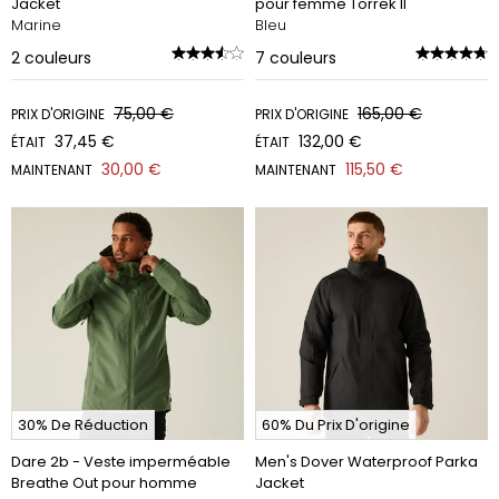
Jacket
pour femme Torrek II
Marine
Bleu
2
couleurs
7
couleurs
75,00 €
165,00 €
PRIX D'ORIGINE
PRIX D'ORIGINE
37,45 €
132,00 €
ÉTAIT
ÉTAIT
30,00 €
115,50 €
MAINTENANT
MAINTENANT
30% De Réduction
60% Du Prix D'origine
Dare 2b - Veste imperméable
Men's Dover Waterproof Parka
Breathe Out pour homme
Jacket