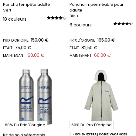
Poncho tempête adulte
Poncho imperméable pour
Vert
adulte
Bleu
18
couleurs
6
couleurs
150,00 €
165,00 €
PRIX D'ORIGINE
PRIX D'ORIGINE
75,00 €
82,50 €
ÉTAIT
ÉTAIT
60,00 €
66,00 €
MAINTENANT
MAINTENANT
60% Du Prix D'origine
60% Du Prix D'origine
Kit de soin vêtements
-10% EN EXTRA | CODE: VACANCES