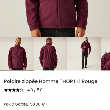
chevron_right
Polaire zippée Homme THOR III | Rouge
4.3 / 5.0
50,00 €
PRIX D'ORIGINE