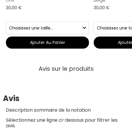
Gris
Beige
30,00 €
30,00 €
Ajouter Au Panier
Ajoute
Avis sur le produits