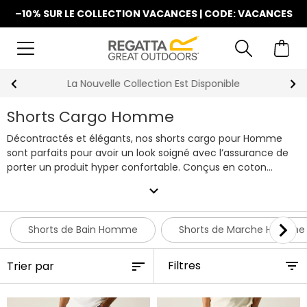
–10% SUR LE COLLECTION VACANCES | CODE: VACANCES
La Nouvelle Collection Est Disponible
Shorts Cargo Homme
Décontractés et élégants, nos shorts cargo pour Homme
sont parfaits pour avoir un look soigné avec l’assurance de
porter un produit hyper confortable. Conçus en coton
coolweave respirant et léger, ils garantissent une évacuation
expand_more
rapide de la chaleur et maintiennent vos jambes au frais.
Découvrez dès à présent tous nos modèles !
Shorts de Bain Homme
Shorts de Marche Homme
Filtres