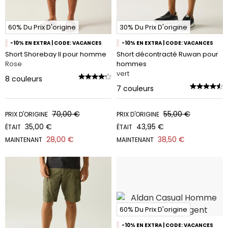
60% Du Prix D'origine
30% Du Prix D'origine
-10% EN EXTRA | CODE: VACANCES
-10% EN EXTRA | CODE: VACANCES
Short Shorebay II pour homme
Short décontracté Ruwan pour
Rose
hommes
vert
8
couleurs
7
couleurs
70,00 €
55,00 €
PRIX D'ORIGINE
PRIX D'ORIGINE
35,00 €
43,95 €
ÉTAIT
ÉTAIT
28,00 €
38,50 €
MAINTENANT
MAINTENANT
60% Du Prix D'origine
-10% EN EXTRA | CODE: VACANCES