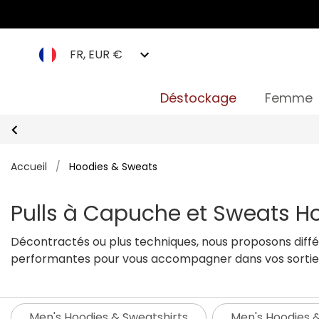
FR, EUR €
Déstockage
Femme
Livraison Offerte Dè
Accueil
/
Hoodies & Sweats
Pulls à Capuche et Sweats
Décontractés ou plus techniques, nous proposons diff
performantes pour vous accompagner dans vos sorties
Homme
sur notre site.
Men's Hoodies & Sweatshirts
Men's Hoodies &