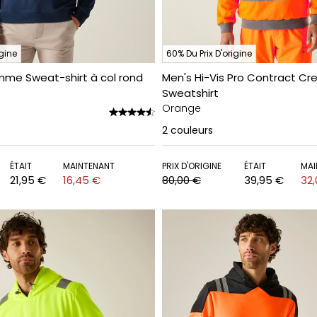
igine
60% Du Prix D'origine
mme Sweat-shirt à col rond
Men's Hi-Vis Pro Contract Cr
Sweatshirt
Orange
2
couleurs
ÉTAIT
MAINTENANT
PRIX D'ORIGINE
ÉTAIT
MAI
21,95 €
16,45 €
80,00 €
39,95 €
32