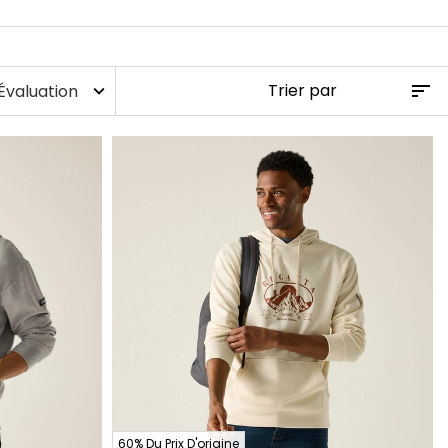
Évaluation
expand_more
60% Du Prix D'origine