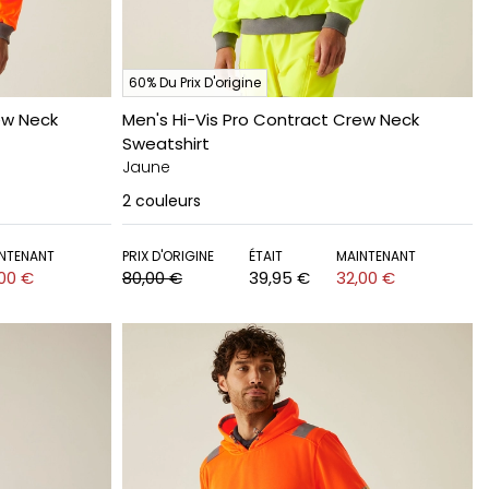
60% Du Prix D'origine
ew Neck
Men's Hi-Vis Pro Contract Crew Neck
Sweatshirt
Jaune
2
couleurs
NTENANT
PRIX D'ORIGINE
ÉTAIT
MAINTENANT
,00 €
80,00 €
39,95 €
32,00 €