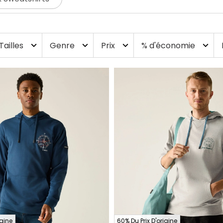
Tailles
Genre
Prix
% d'économie
expand_more
expand_more
expand_more
expand_more
igine
60% Du Prix D'origine