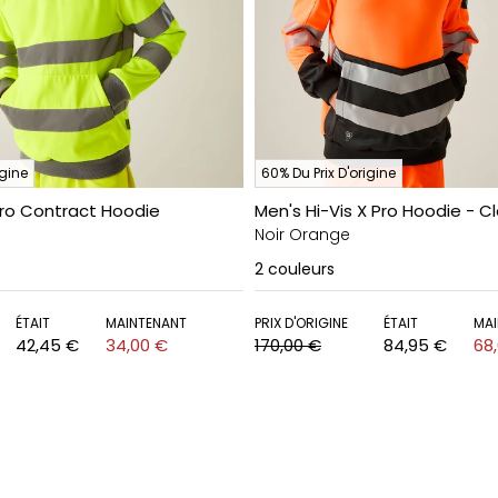
igine
60% Du Prix D'origine
Pro Contract Hoodie
Men's Hi-Vis X Pro Hoodie - Cl
Noir Orange
2
couleurs
ÉTAIT
MAINTENANT
PRIX D'ORIGINE
ÉTAIT
MAI
42,45 €
34,00 €
170,00 €
84,95 €
68