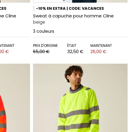
CES
-10% EN EXTRA | CODE: VACANCES
e Cline
Sweat à capuche pour homme Cline
beige
3
couleurs
NTENANT
PRIX D'ORIGINE
ÉTAIT
MAINTENANT
00 €
65,00 €
32,50 €
26,00 €