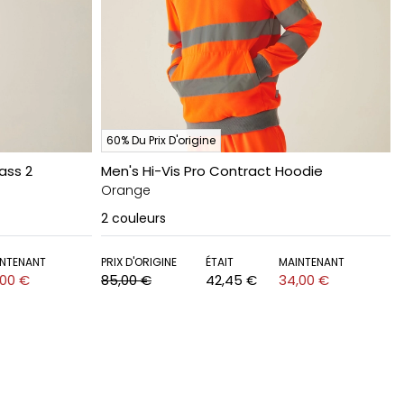
60% Du Prix D'origine
ass 2
Men's Hi-Vis Pro Contract Hoodie
Orange
2
couleurs
NTENANT
PRIX D'ORIGINE
ÉTAIT
MAINTENANT
,00 €
85,00 €
42,45 €
34,00 €