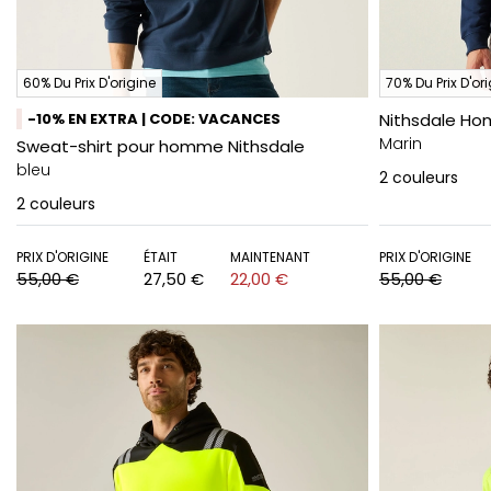
60% Du Prix D'origine
70% Du Prix D'or
-10% EN EXTRA | CODE: VACANCES
Nithsdale Ho
Marin
Sweat-shirt pour homme Nithsdale
bleu
2
couleurs
2
couleurs
PRIX D'ORIGINE
ÉTAIT
MAINTENANT
PRIX D'ORIGINE
55,00 €
27,50 €
22,00 €
55,00 €