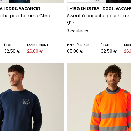
RA | CODE: VACANCES
-10% EN EXTRA | CODE: VACAN
uche pour homme Cline
Sweat à capuche pour homm
gris
3
couleurs
ÉTAIT
MAINTENANT
PRIX D'ORIGINE
ÉTAIT
MAI
32,50 €
26,00 €
65,00 €
32,50 €
26,