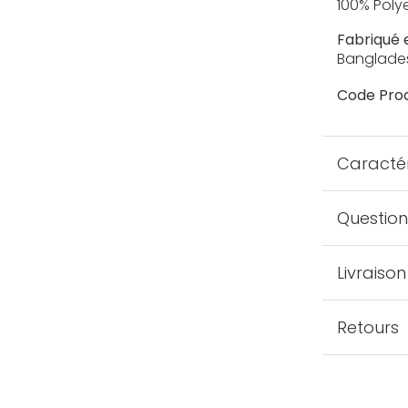
100% Poly
Fabriqué 
Banglade
Code Prod
Caractér
Question
Livraison
Retours