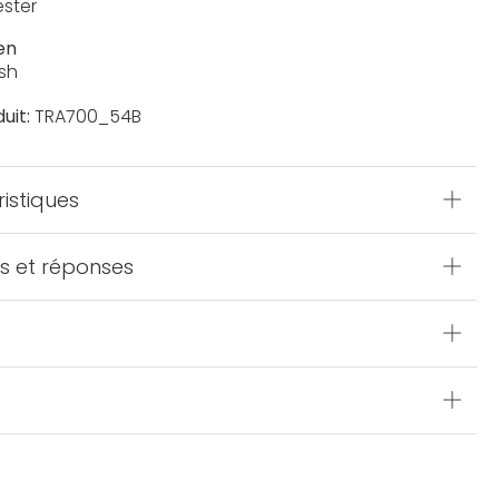
ester
en
sh
uit:
TRA700_54B
istiques
s et réponses