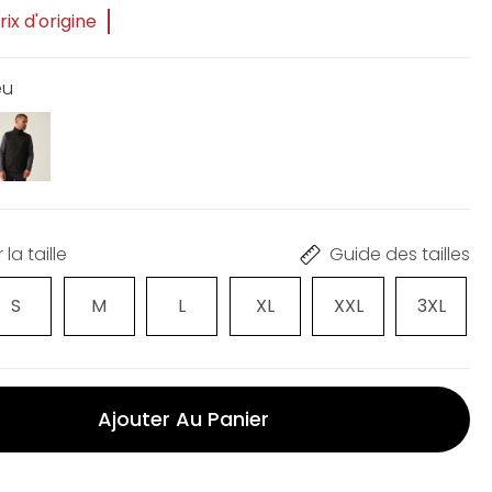
ix d'origine
eu
la taille
Guide des tailles
S
M
L
XL
XXL
3XL
Ajouter Au Panier