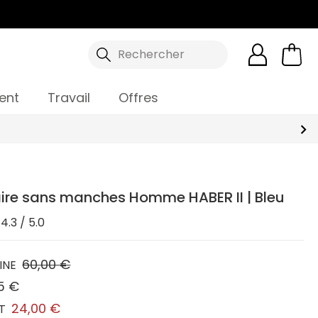
Rechercher
ent
Travail
Offres
aire sans manches Homme HABER II | Bleu
4.3 / 5.0
60,00 €
INE
5 €
24,00 €
T