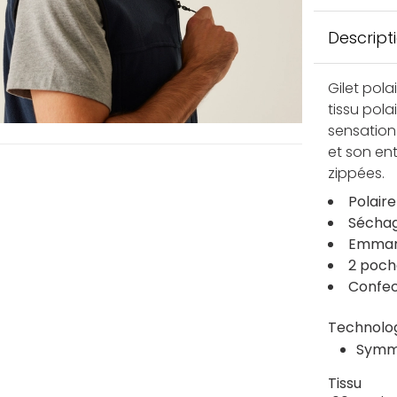
Descript
Gilet pol
tissu pola
sensation
et son ent
zippées.
Polair
Séchag
Emmanc
2 poch
Confec
Technolo
Symm
Tissu