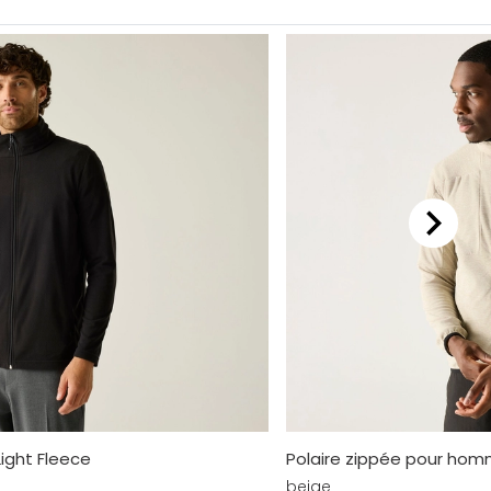
Light Fleece
Polaire zippée pour hom
beige