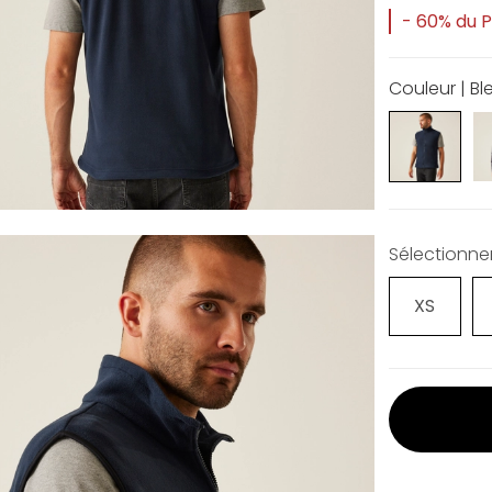
- 60% du Pr
Couleur | Bl
Sélectionner 
XS