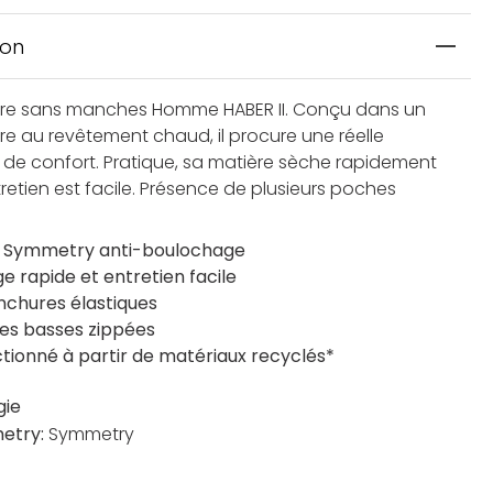
ion
aire sans manches Homme HABER II. Conçu dans un
ire au revêtement chaud, il procure une réelle
 de confort. Pratique, sa matière sèche rapidement
retien est facile. Présence de plusieurs poches
e Symmetry anti-boulochage
e rapide et entretien facile
hures élastiques
es basses zippées
tionné à partir de matériaux recyclés*
gie
etry:
Symmetry