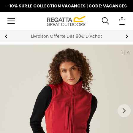
–10% SUR LE COLLECTION VACANCES | CODE: VACANCES
La Nouvelle Collection Est Disponible
1
|
4
keyboard_arrow_right