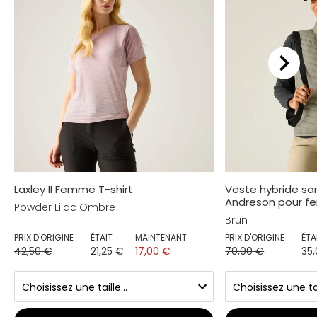
Laxley II Femme T-shirt
Veste hybride s
Andreson pour 
Powder Lilac Ombre
Brun
PRIX D'ORIGINE
ÉTAIT
MAINTENANT
PRIX D'ORIGINE
ÉTA
42,50 €
21,25 €
17,00 €
70,00 €
35