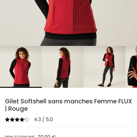
chevron_right
Gilet Softshell sans manches Femme FLUX
| Rouge
4.3 / 5.0