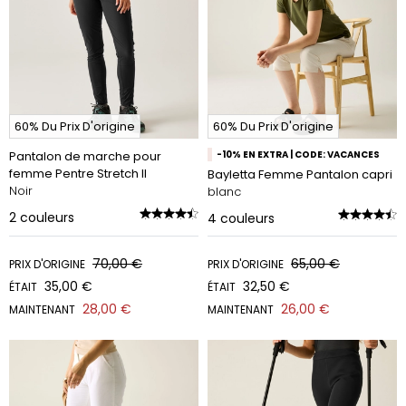
60% Du Prix D'origine
60% Du Prix D'origine
Pantalon de marche pour
-10% EN EXTRA | CODE: VACANCES
femme Pentre Stretch II
Bayletta Femme Pantalon capri
Noir
blanc
2
couleurs
4
couleurs
70,00 €
65,00 €
PRIX D'ORIGINE
PRIX D'ORIGINE
35,00 €
32,50 €
ÉTAIT
ÉTAIT
28,00 €
26,00 €
MAINTENANT
MAINTENANT