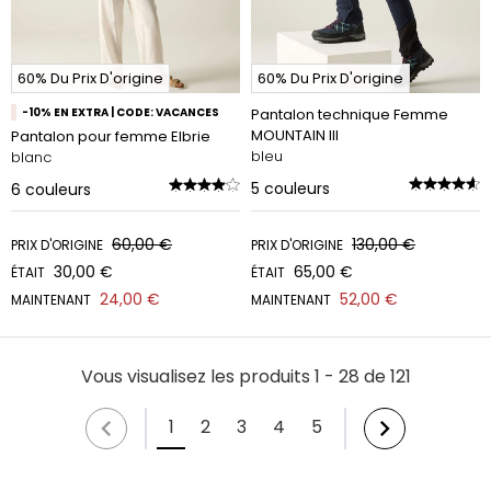
60% Du Prix D'origine
60% Du Prix D'origine
-10% EN EXTRA | CODE: VACANCES
Pantalon technique Femme
MOUNTAIN III
Pantalon pour femme Elbrie
bleu
blanc
5
couleurs
6
couleurs
60,00 €
130,00 €
PRIX D'ORIGINE
PRIX D'ORIGINE
30,00 €
65,00 €
ÉTAIT
ÉTAIT
24,00 €
52,00 €
MAINTENANT
MAINTENANT
Vous visualisez les produits 1 - 28 de 121
1
2
3
4
5