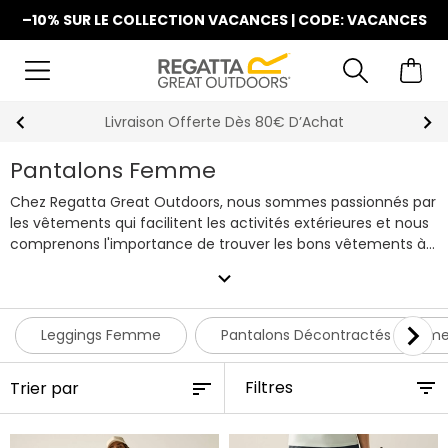
–10% SUR LE COLLECTION VACANCES | CODE: VACANCES
La Nouvelle Collection Est Disponible
Pantalons Femme
Chez Regatta Great Outdoors, nous sommes passionnés par
les vêtements qui facilitent les activités extérieures et nous
comprenons l'importance de trouver les bons vêtements à
un prix abordable. Achetez notre gamme complète de
expand_more
pantalons pour Femme, conçus avec les dernières
technologies Regatta, qui vous assurerons d'être
performante quelle que soit l'activité. Il y a aussi beaucoup
Leggings Femme
Pantalons Décontractés Femm
de couleurs et de styles différents à découvrir, chacun
disponible dans une large gamme de tailles pour vous
Filtres
assurer de trouver les pantalons pour Femme parfaites pour
vous.