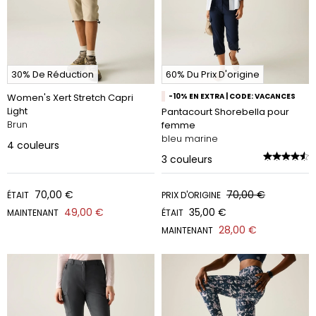
30% De Réduction
60% Du Prix D'origine
Women's Xert Stretch Capri
-10% EN EXTRA | CODE: VACANCES
Light
Pantacourt Shorebella pour
Brun
femme
bleu marine
4
couleurs
3
couleurs
70,00 €
70,00 €
ÉTAIT
PRIX D'ORIGINE
49,00 €
35,00 €
MAINTENANT
ÉTAIT
28,00 €
MAINTENANT