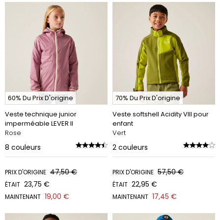
60% Du Prix D'origine
70% Du Prix D'origine
Veste technique junior
Veste softshell Acidity VIII pour
imperméable LEVER II
enfant
Rose
Vert
8
couleurs
2
couleurs
47,50 €
57,50 €
PRIX D'ORIGINE
PRIX D'ORIGINE
23,75 €
22,95 €
ÉTAIT
ÉTAIT
19,00 €
17,45 €
MAINTENANT
MAINTENANT