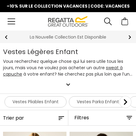
–10% SUR LE COLLECTION VACANCES | CODE: VACANCES
La Nouvelle Collection Est Disponible
Vestes Légères Enfant
Vous recherchez quelque chose qui lui sera utile tous les
jours, mais vous ne voulez pas acheter un autre
sweat à
capuche
à votre enfant? Ne cherchez pas plus loin que l’une
de nos vestes légères pour enfant. Toutes nos vestes
expand_more
légères enfant offrent une protection robuste contre la pluie
et sont aussi faciles à plier, ce qui en fait un élément
essentiel de la garde-robe de tout amateur outdoor.
Vestes Pliables Enfant
Vestes Parka Enfant
Découvrez ci-dessous notre toute dernière collection
d'imperméables légers pour enfant, tous disponibles dans
Filtres
une vaste sélection de couleurs et de tailles allant jusqu'au
13 ans.