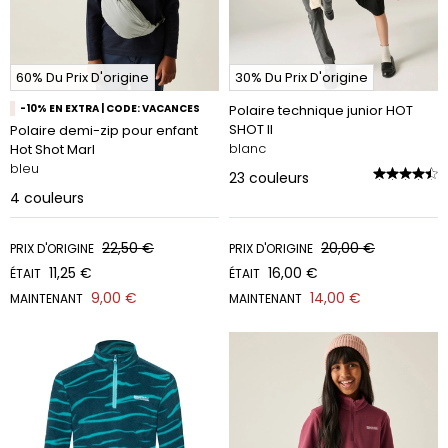
60% Du Prix D'origine
30% Du Prix D'origine
-10% EN EXTRA | CODE: VACANCES
Polaire technique junior HOT
SHOT II
Polaire demi-zip pour enfant
blanc
Hot Shot Marl
bleu
23
couleurs
4
couleurs
22,50 €
20,00 €
PRIX D'ORIGINE
PRIX D'ORIGINE
11,25 €
16,00 €
ÉTAIT
ÉTAIT
9,00 €
14,00 €
MAINTENANT
MAINTENANT