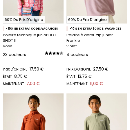
60% Du Prix D'origine
60% Du Prix D'origine
-10% EN EXTRA | CODE: VACANCES
-10% EN EXTRA | CODE: VACANCES
Polaire technique junior HOT
Polaire à demi-zip junior
SHOT II
Frankie
Rose
violet
23
couleurs
4
couleurs
17,50 €
27,50 €
PRIX D'ORIGINE
PRIX D'ORIGINE
8,75 €
13,75 €
ÉTAIT
ÉTAIT
7,00 €
11,00 €
MAINTENANT
MAINTENANT