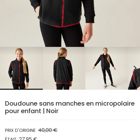
chevron_right
Doudoune sans manches en micropolaire
pour enfant | Noir
40,00 €
PRIX D'ORIGINE
27,95 €
ÉTAIT