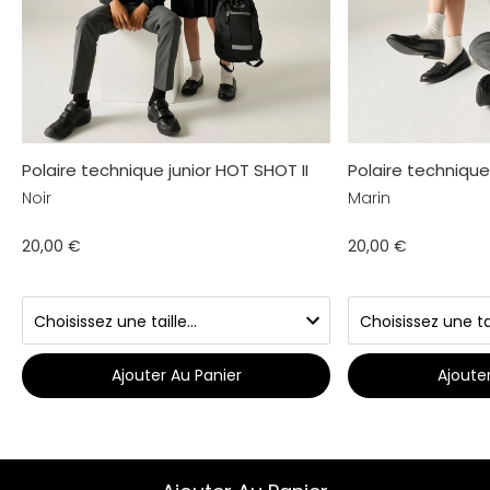
Polaire technique junior HOT SHOT II
Polaire technique
Noir
Marin
20,00 €
20,00 €
Ajouter Au Panier
Ajoute