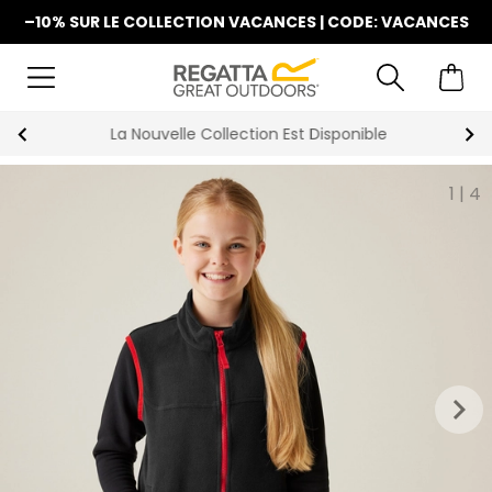
–10% SUR LE COLLECTION VACANCES | CODE: VACANCES
La Nouvelle Collection Est Disponible
1
|
4
keyboard_arrow_right