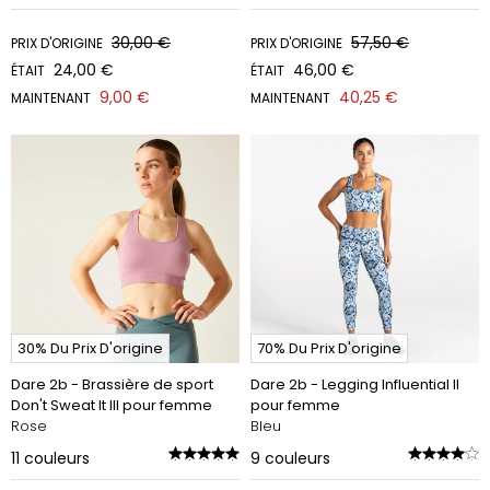
30,00 €
57,50 €
PRIX D'ORIGINE
PRIX D'ORIGINE
24,00 €
46,00 €
ÉTAIT
ÉTAIT
9,00 €
40,25 €
MAINTENANT
MAINTENANT
30% Du Prix D'origine
70% Du Prix D'origine
Dare 2b - Brassière de sport
Dare 2b - Legging Influential II
Don't Sweat It III pour femme
pour femme
Rose
Bleu
11
couleurs
9
couleurs