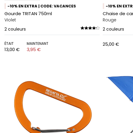
-10% EN EXTRA | CODE: VACANCES
-10% EN EXT
Gourde TRITAN 750ml
Chaise de cam
Violet
Rouge
2
couleurs
2
couleurs
ÉTAIT
MAINTENANT
25,00 €
13,00 €
3,95 €