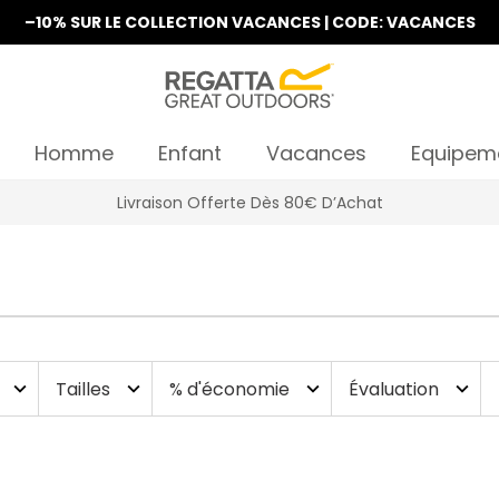
–10% SUR LE COLLECTION VACANCES | CODE: VACANCES
Homme
Enfant
Vacances
Equipem
La Nouvelle Collection Est Disponible
Tailles
% d'économie
Évaluation
expand_more
expand_more
expand_more
expand_more