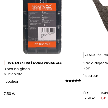
74% De Réducti
-10% EN EXTRA | CODE: VACANCES
Sac à déject
Noir
Blocs de glace
Multicolore
1
couleur
1
couleur
7,50 €
ÉTAIT
MAIN
5,50 €
1,45