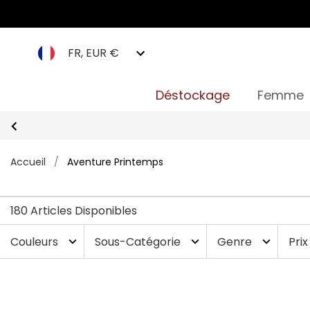
FR, EUR €
Déstockage
Femme
Accueil
/
Aventure Printemps
180 Articles Disponibles
Couleurs
Sous-Catégorie
Genre
Prix
expand_more
expand_more
expand_more