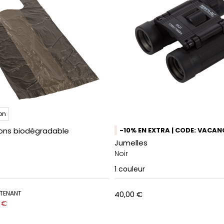
on
ions biodégradable
-10% EN EXTRA | CODE: VACAN
Jumelles
Noir
1
couleur
TENANT
40,00 €
 €