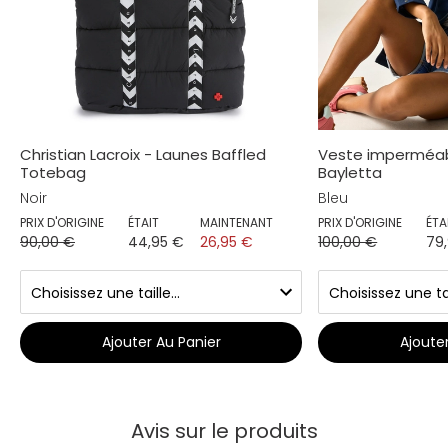
Christian Lacroix - Launes Baffled
Veste imperméa
Totebag
Bayletta
Noir
Bleu
PRIX D'ORIGINE
ÉTAIT
MAINTENANT
PRIX D'ORIGINE
ÉTA
90,00 €
44,95 €
26,95 €
100,00 €
79
Ajouter Au Panier
Ajoute
Avis sur le produits