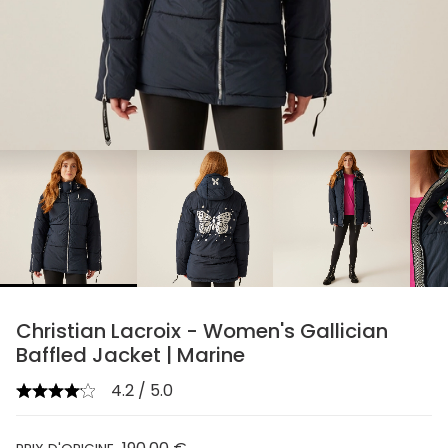
chevron_right
Christian Lacroix - Women's Gallician
Baffled Jacket | Marine
4.2 / 5.0