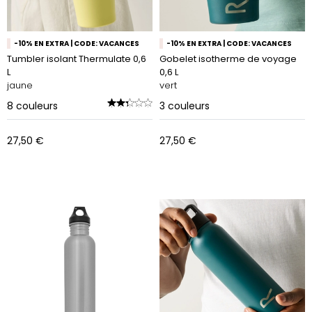
-10% EN EXTRA | CODE: VACANCES
-10% EN EXTRA | CODE: VACANCES
Tumbler isolant Thermulate 0,6
Gobelet isotherme de voyage
L
0,6 L
jaune
vert
8
couleurs
3
couleurs
27,50 €
27,50 €