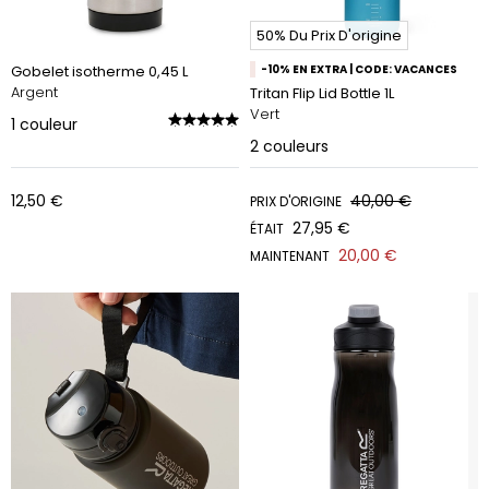
50% Du Prix D'origine
Gobelet isotherme 0,45 L
-10% EN EXTRA | CODE: VACANCES
Argent
Tritan Flip Lid Bottle 1L
Vert
1
couleur
2
couleurs
12,50 €
40,00 €
PRIX D'ORIGINE
27,95 €
ÉTAIT
20,00 €
MAINTENANT