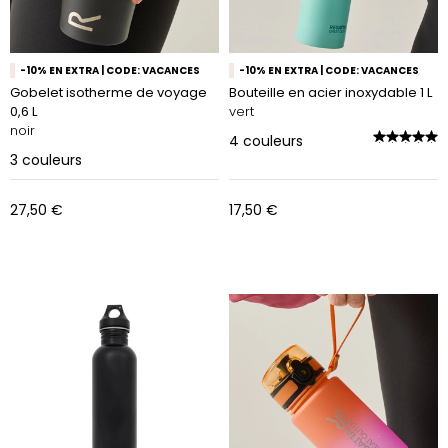
-10% EN EXTRA | CODE: VACANCES
-10% EN EXTRA | CODE: VACANCES
Gobelet isotherme de voyage
Bouteille en acier inoxydable 1 L
0,6 L
vert
noir
4
couleurs
3
couleurs
27,50 €
17,50 €