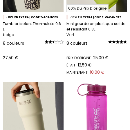
60% Du Prix D'origine
-10% EN EXTRA | CODE: VACANCES
-10% EN EXTRA | CODE: VACANCES
Tumbler isolant Thermulate 0,6
Mini gourde en plastique solide
L
et résistant 0.3L
beige
Vert
8
couleurs
8
couleurs
27,50 €
25,00 €
PRIX D'ORIGINE
12,50 €
ÉTAIT
10,00 €
MAINTENANT