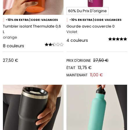
60% Du Prix D'origine
-10% EN EXTRA | CODE: VACANCES
-10% EN EXTRA | CODE: VACANCES
Tumbler isolant Thermulate 0,6
Gourde avec couvercle 0
L
Violet
orange
4
couleurs
8
couleurs
27,50 €
27,50 €
PRIX D'ORIGINE
13,75 €
ÉTAIT
11,00 €
MAINTENANT