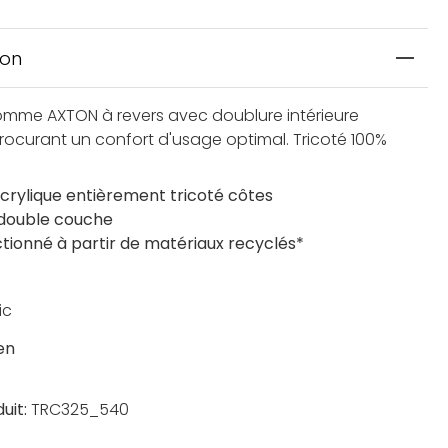
ion
mme AXTON à revers avec doublure intérieure
ocurant un confort d'usage optimal. Tricoté 100%
acrylique entièrement tricoté côtes
 double couche
tionné à partir de matériaux recyclés*
ic
en
uit:
TRC325_540