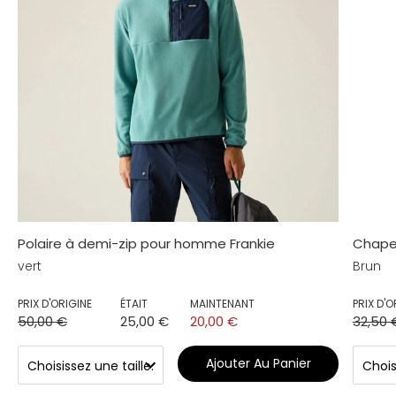
Polaire à demi-zip pour homme Frankie
Chapea
vert
Brun
PRIX D'ORIGINE
ÉTAIT
MAINTENANT
PRIX D'O
50,00 €
25,00 €
20,00 €
32,50 
Ajouter Au Panier