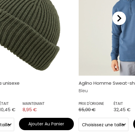
 unisexe
Agilno Homme Sweat-shi
Bleu
ÉTAIT
MAINTENANT
PRIX D'ORIGINE
ÉTAIT
10,45 €
8,95 €
65,00 €
32,45 €
Ajouter Au Panier