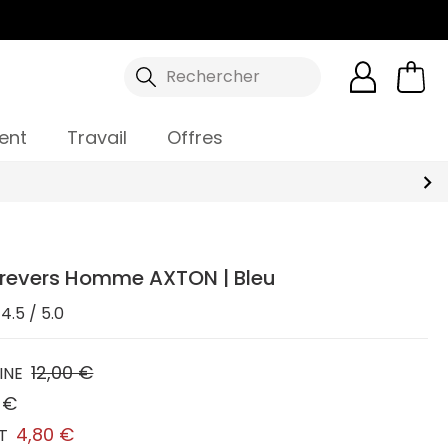
Rechercher
ent
Travail
Offres
 revers Homme AXTON | Bleu
4.5 / 5.0
12,00 €
INE
 €
4,80 €
T