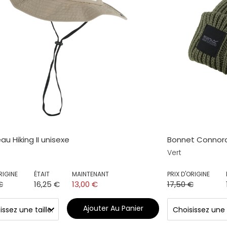
u Hiking II unisexe
Bonnet Connora
Vert
RIGINE
ÉTAIT
MAINTENANT
PRIX D'ORIGINE
€
16,25 €
13,00 €
17,50 €
Ajouter Au Panier