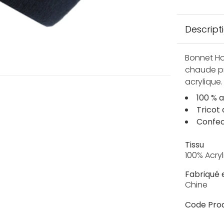
Descript
Bonnet Ho
chaude pr
acrylique.
100 % 
Tricot
Confec
Tissu
100% Acryl
Fabriqué 
Chine
Code Prod