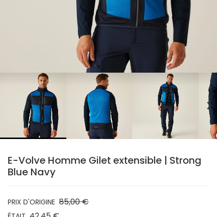
chevron_right
E-Volve Homme Gilet extensible | Strong
Blue Navy
85,00 €
PRIX D'ORIGINE
42,45 €
ÉTAIT