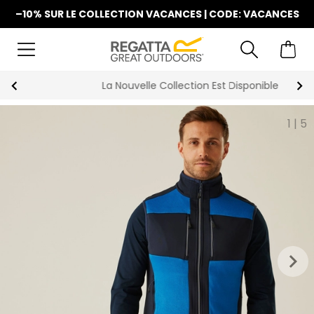
–10% SUR LE COLLECTION VACANCES | CODE: VACANCES
La Nouvelle Collection Est Disponible
1
|
5
keyboard_arrow_right