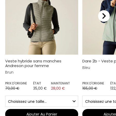
Veste hybride sans manches
Dare 2b - Veste p
Andreson pour femme
Bleu
Brun
PRIX D'ORIGINE
ÉTAIT
MAINTENANT
PRIX D'ORIGINE
ÉTA
70,00 €
35,00 €
28,00 €
165,00 €
132
Ajouter Au Panier
Ajoute