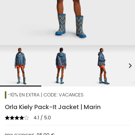
chevron_right
-10% EN EXTRA | CODE: VACANCES
Orla Kiely Pack-It Jacket | Marin
4.1 / 5.0