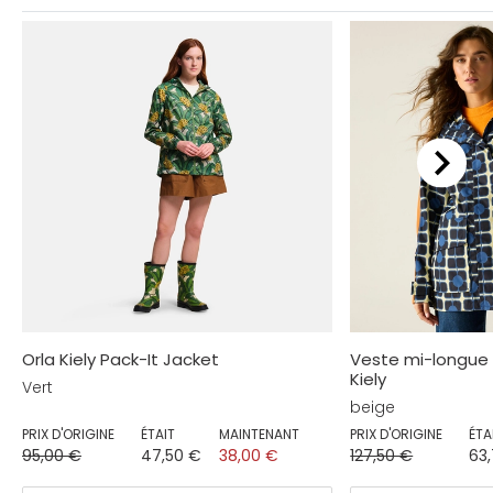
Orla Kiely Pack-It Jacket
Veste mi-longue
Kiely
Vert
beige
PRIX D'ORIGINE
ÉTAIT
MAINTENANT
PRIX D'ORIGINE
ÉTA
95,00 €
47,50 €
38,00 €
127,50 €
63