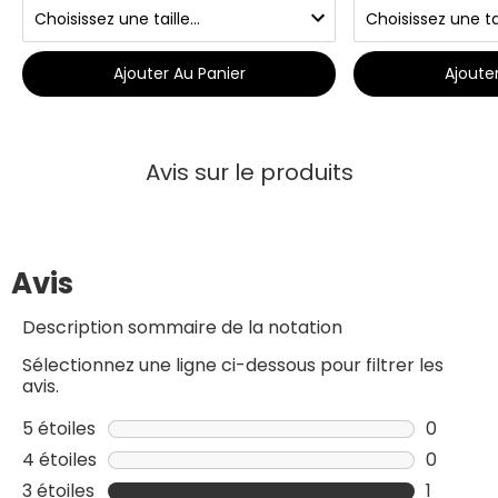
Ajouter Au Panier
Ajoute
Avis sur le produits