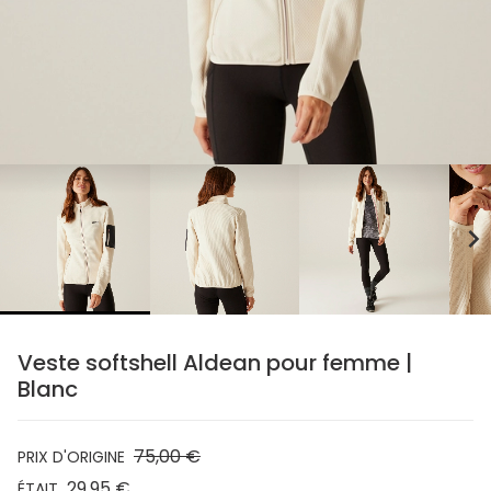
chevron_right
Veste softshell Aldean pour femme |
Blanc
75,00 €
PRIX D'ORIGINE
29,95 €
ÉTAIT