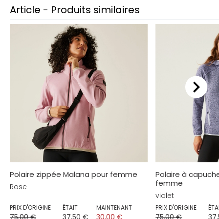
Article - Produits similaires
Polaire zippée Malana pour femme
Polaire à capuche 
femme
Rose
violet
PRIX D'ORIGINE
ÉTAIT
MAINTENANT
PRIX D'ORIGINE
ÉTA
75,00 €
37,50 €
30,00 €
75,00 €
37