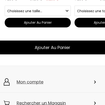
Ajouter Au Panier
Ajoute
Ajouter Au Panier
Mon compte
Rechercher un Magasin