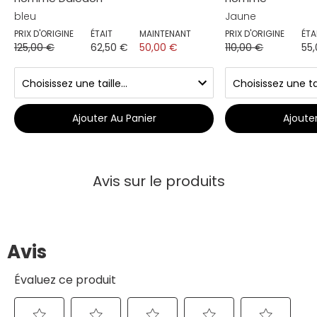
bleu
Jaune
PRIX D'ORIGINE
ÉTAIT
MAINTENANT
PRIX D'ORIGINE
ÉTA
125,00 €
62,50 €
50,00 €
110,00 €
55
Ajouter Au Panier
Ajoute
Avis sur le produits