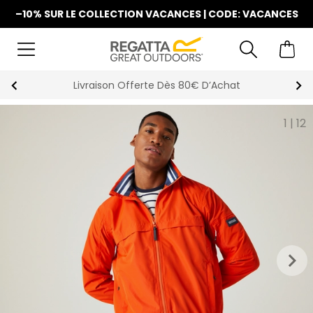
–10% SUR LE COLLECTION VACANCES | CODE: VACANCES
La Nouvelle Collection Est Disponible
1
|
12
keyboard_arrow_right