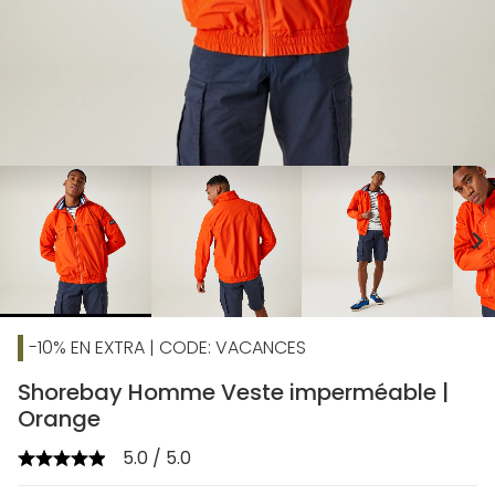
chevron_right
-10% EN EXTRA | CODE: VACANCES
Shorebay Homme Veste imperméable |
Orange
5.0 / 5.0