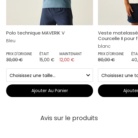
Polo technique MAVERIK V
Veste matelass
Courcelle II pou
Bleu
blanc
PRIX D'ORIGINE
ÉTAIT
MAINTENANT
PRIX D'ORIGINE
ÉTA
30,00 €
15,00 €
12,00 €
80,00 €
40
Ajouter Au Panier
Ajoute
Avis sur le produits