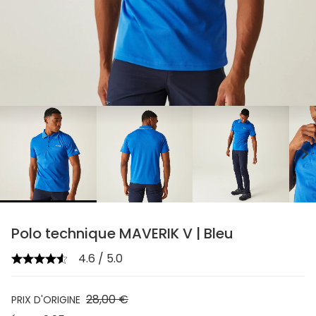
chevron_right
Polo technique MAVERIK V | Bleu
4.6 / 5.0
28,00 €
PRIX D'ORIGINE