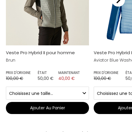
Veste Pro Hybrid II pour homme
Veste Pro Hybrid
Brun
Aviator Blue Wa
PRIX D'ORIGINE
ÉTAIT
MAINTENANT
PRIX D'ORIGINE
ÉTA
100,00 €
50,00 €
40,00 €
100,00 €
50
Ajouter Au Panier
Ajoute