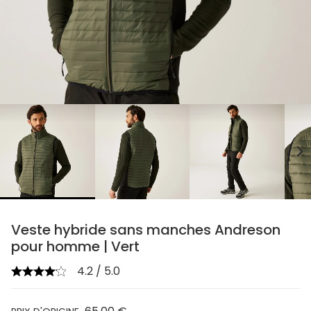
chevron_right
Veste hybride sans manches Andreson
pour homme | Vert
4.2 / 5.0