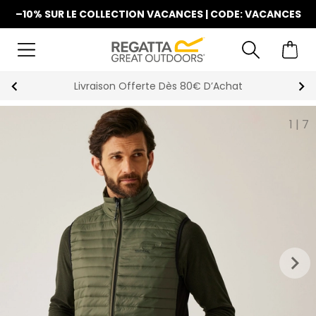
–10% SUR LE COLLECTION VACANCES | CODE: VACANCES
La Nouvelle Collection Est Disponible
1
|
7
keyboard_arrow_right