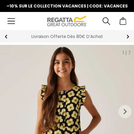
–10% SUR LE COLLECTION VACANCES | CODE: VACANCES
La Nouvelle Collection Est Disponible
1
|
7
keyboard_arrow_right