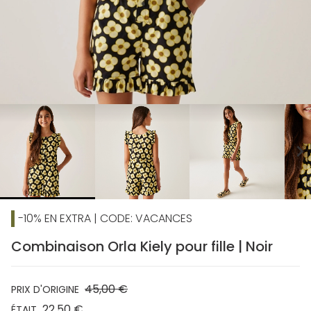
chevron_right
-10% EN EXTRA | CODE: VACANCES
Combinaison Orla Kiely pour fille | Noir
45,00 €
PRIX D'ORIGINE
22,50 €
ÉTAIT