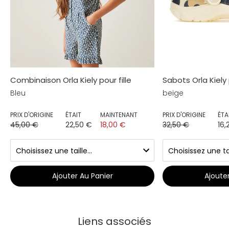
Combinaison Orla Kiely pour fille
Sabots Orla Kiely
Bleu
beige
PRIX D'ORIGINE
ÉTAIT
MAINTENANT
PRIX D'ORIGINE
ÉTA
45,00 €
22,50 €
18,00 €
32,50 €
16,
Ajouter Au Panier
Ajoute
Liens associés