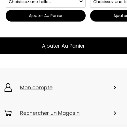
Ajouter Au Panier
Ajoute
Ajouter Au Panier
Mon compte
Rechercher un Magasin