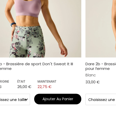
b - Brassière de sport Don't Sweat It III
Dare 2b - Brassi
femme
pour femme
Blanc
RIGINE
ÉTAIT
MAINTENANT
33,00 €
€
26,00 €
22,75 €
Ajouter Au Panier