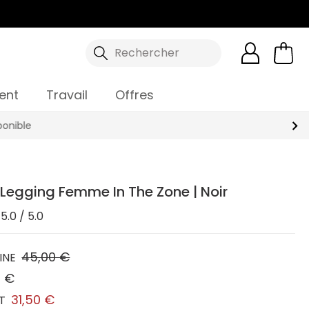
Rechercher
ent
Travail
Offres
Legging Femme In The Zone | Noir
5.0 / 5.0
45,00 €
INE
0 €
31,50 €
T