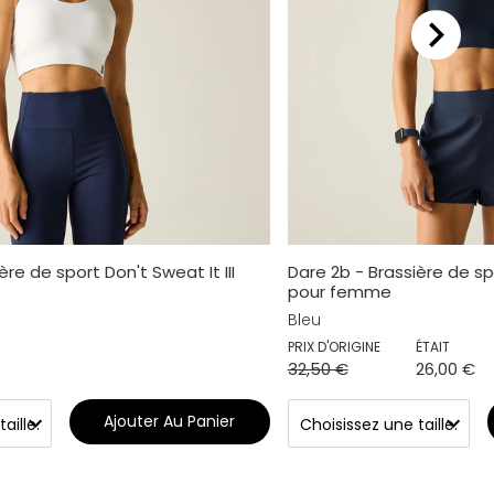
ère de sport Don't Sweat It III
Dare 2b - Brassière de spo
pour femme
Bleu
PRIX D'ORIGINE
ÉTAIT
32,50 €
26,00 €
Ajouter Au Panier