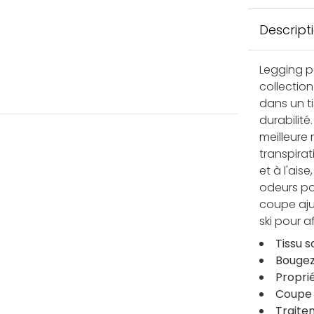
Descript
Legging p
collectio
dans un t
durabilit
meilleure 
transpira
et à l'ais
odeurs po
coupe aju
ski pour a
Tissu 
Bougez
Propri
Coupe 
Traite