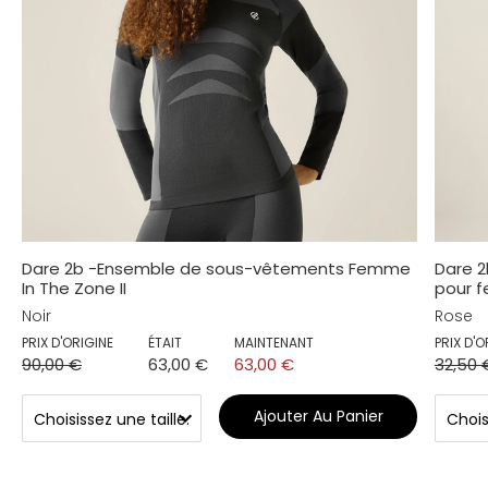
Dare 2b -Ensemble de sous-vêtements Femme
Dare 2
In The Zone II
pour 
Noir
Rose
PRIX D'ORIGINE
ÉTAIT
MAINTENANT
PRIX D'O
90,00 €
63,00 €
63,00 €
32,50 
Ajouter Au Panier