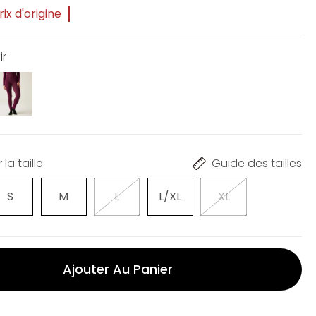
ix d'origine
ir
la taille
Guide des tailles
S
M
L
L/XL
XL
Ajouter Au Panier