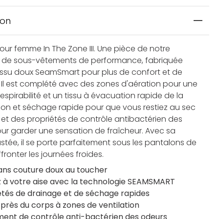
ion
our femme In The Zone III. Une pièce de notre
n de sous-vêtements de performance, fabriquée
issu doux SeamSmart pour plus de confort et de
é. Il est complété avec des zones d'aération pour une
respirabilité et un tissu à évacuation rapide de la
tion et séchage rapide pour que vous restiez au sec
e, et des propriétés de contrôle antibactérien des
ur garder une sensation de fraîcheur. Avec sa
stée, il se porte parfaitement sous les pantalons de
ffronter les journées froides.
sans couture doux au toucher
 à votre aise avec la technologie SEAMSMART
étés de drainage et de séchage rapides
près du corps à zones de ventilation
ment de contrôle anti-bactérien des odeurs