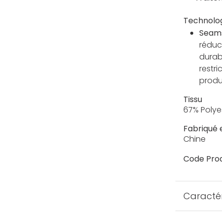
Technolo
Seam
réduc
durab
restr
produi
Tissu
67% Polye
Fabriqué 
Chine
Code Prod
Caractér