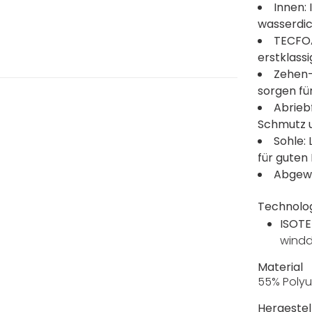
Innen:
wasserdi
TECFOA
erstklass
Zehen-
sorgen fü
Abrieb
Schmutz 
Sohle:
für guten 
Abgewi
Technolo
ISOTE
windd
Material
55% Polyu
Hergestell