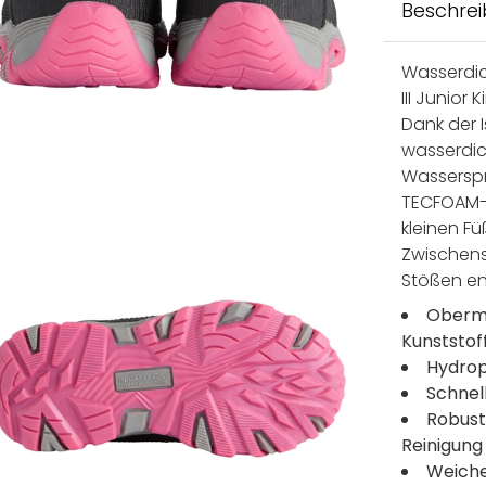
Beschre
Wasserdic
III Junior
Dank der I
wasserdic
Wasserspr
TECFOAM-E
kleinen Fü
Zwischens
Stößen en
Oberma
Kunststof
Hydrop
Schnel
Robust
Reinigung
Weiche