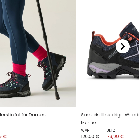
derstiefel für Damen
Samaris III niedrige Wa
Marine
WAR
JETZT
9 €
120,00 €
79,99 €