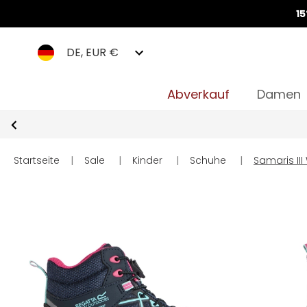
1
DE, EUR €
Abverkauf
Damen
Startseite
|
Sale
|
Kinder
|
Schuhe
|
Samaris III