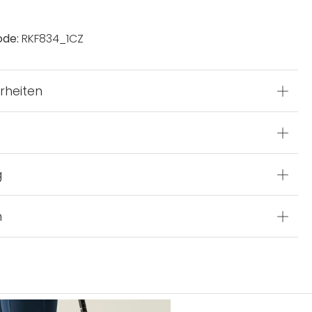
ode:
RKF834_1CZ
rheiten
g
n