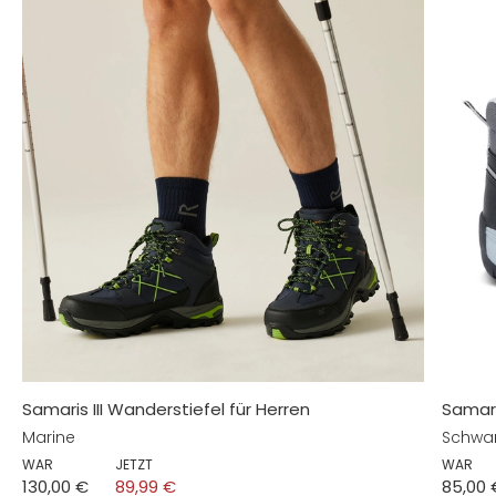
Samaris III Wanderstiefel für Herren
Samari
Marine
Schwa
WAR
JETZT
WAR
130,00 €
89,99 €
85,00 