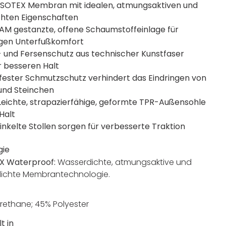
 ISOTEX Membran mit idealen, atmungsaktiven und
chten Eigenschaften
M gestanzte, offene Schaumstoffeinlage für
igen Unterfußkomfort
 und Fersenschutz aus technischer Kunstfaser
r besseren Halt
fester Schmutzschutz verhindert das Eindringen von
und Steinchen
 Leichte, strapazierfähige, geformte TPR-Außensohle
Halt
nkelte Stollen sorgen für verbesserte Traktion
gie
X Waterproof:
Wasserdichte, atmungsaktive und
ichte Membrantechnologie.
rethane; 45% Polyester
t in