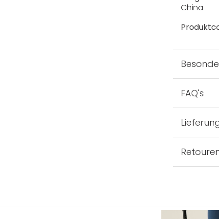
China
Produktc
Besonde
FAQ's
Lieferun
Retoure