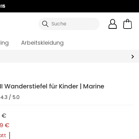
15
Suche
ing
Arbeitskleidung
II Wanderstiefel für Kinder | Marine
4.3 / 5.0
0 €
99 €
att