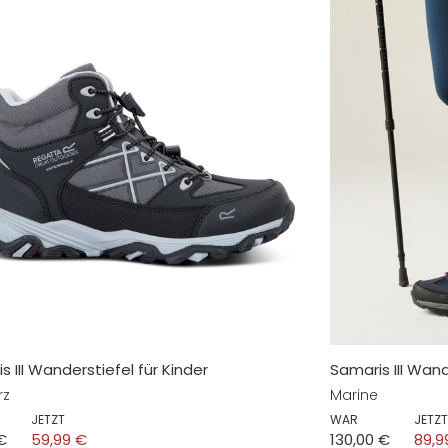
s III Wanderstiefel für Kinder
Samaris III Wan
rz
Marine
JETZT
WAR
JETZT
€
59,99 €
130,00 €
89,9