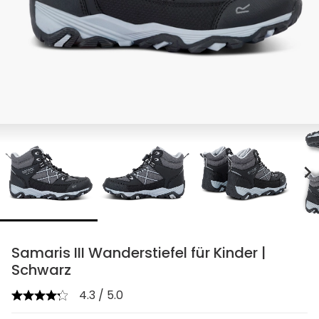
chevron_right
Samaris III Wanderstiefel für Kinder |
Schwarz
4.3 / 5.0