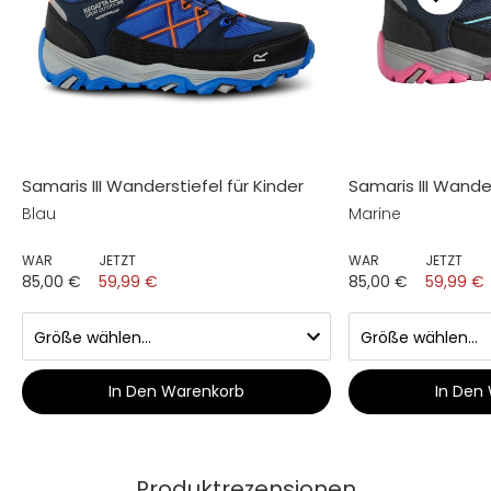
Samaris III Wanderstiefel für Kinder
Samaris III Wander
Blau
Marine
WAR
JETZT
WAR
JETZT
85,00 €
59,99 €
85,00 €
59,99 €
In Den Warenkorb
In Den
Produktrezensionen