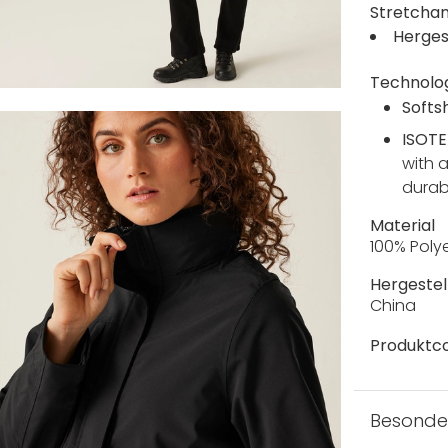
Stretcha
Herges
Technolo
Softsh
ISOTE
with 
durabl
Material
100% Poly
Hergestell
China
Produktc
Besonde