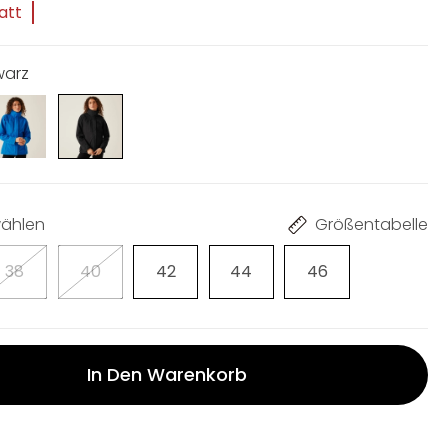
att
warz
ählen
Größentabelle
38
40
42
44
46
In Den Warenkorb