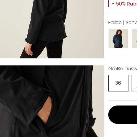
- 50% Rab
Farbe | Sch
Größe ausw
36