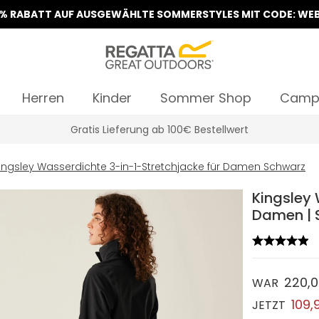
5% RABATT AUF AUSGEWÄHLTE SOMMERSTYLES MIT CODE: WEB
Herren
Kinder
Sommer Shop
Camp
Klarna Sofortüberweisung & Rechnung verfügbar
ingsley Wasserdichte 3-in-1-Stretchjacke für Damen Schwarz
Kingsley 
Damen | 
220,
WAR
109,
JETZT