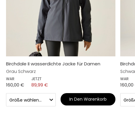
Birchdale II wasserdichte Jacke für Damen
Birchd
Grau Schwarz
Schwa
WAR
JETZT
WAR
160,00 €
89,99 €
160,00
In Den Warenkorb