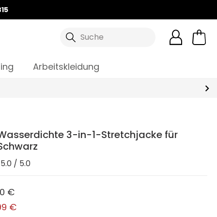
15
Suche
ing
Arbeitskleidung
Wasserdichte 3-in-1-Stretchjacke für
Schwarz
5.0 / 5.0
00 €
99 €