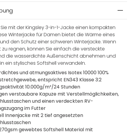
ibung
Sie mit der Kingsley 3-in-1-Jacke einen kompakten
iese Winterjacke für Damen bietet die Wärme eines
s und den Schutz einer schweren Winterjacke. Wenn
t zu regnen, können Sie einfach die versteckte
nd die wasserdichte Außenschicht abnehmen und
in ein stylisches Softshell verwandeln.
dichtes und atmungsaktives Isotex 10000 100%
stretchgewebe, entspricht EN343 Klasse 3:2
saktivität 10.000g/m²/24 Stunden
gen verstaubare Kapuze mit Verstellmöglichkeiten,
hlusstaschen und einen verdeckten RV-
gszugang im Futter
ll Innenjacke mit 2 tief angesetzten
chlusstaschen
 270gsm gewebtes Softshell Material mit