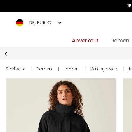
1
DE, EUR €
Abverkauf
Damen
Startseite
|
Damen
|
Jacken
|
Winterjacken
|
K