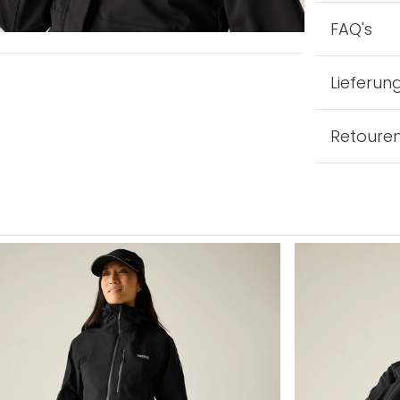
FAQ's
Lieferun
Retoure