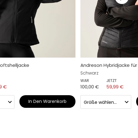
oftshelljacke
Andreson Hybridjacke fü
Schwarz
WAR
JETZT
9 €
100,00 €
59,99 €
In Den Warenkorb