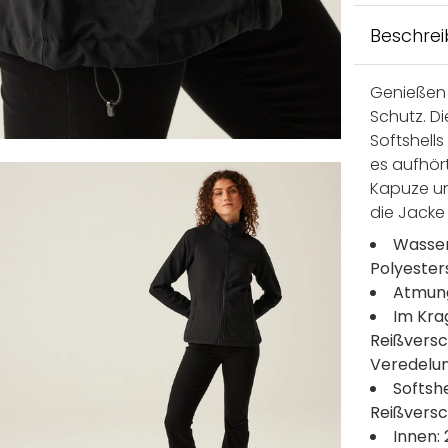
Beschre
Genießen 
Schutz. D
Softshell
es aufhör
Kapuze u
die Jacke 
Wasser
Polyester
Atmung
Im Kra
Reißversc
Veredelun
Softshe
Reißvers
Innen: