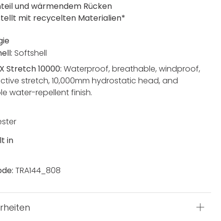
nteil und wärmendem Rücken
tellt mit recycelten Materialien*
gie
ell:
Softshell
X Stretch 10000:
Waterproof, breathable, windproof,
active stretch, 10,000mm hydrostatic head, and
e water-repellent finish.
ester
t in
ode:
TRA144_808
rheiten