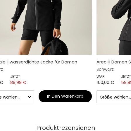
ale II wasserdichte Jacke für Damen
Arec III Damen S
rz
Schwarz
JETZT
WAR
JETZT
 €
89,99 €
100,00 €
59,9
In Den Warenkorb
Produktrezensionen